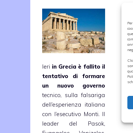
Per
coo
que
com
ann
neg
Cli
Ieri
in Grecia è fallito il
sar
qua
tentativo di formare
Pol
sch
un nuovo governo
tecnico, sulla falsariga
dell’esperienza italiana
con l’esecutivo Monti. Il
leader del Pasok,
Evangelos Venizelos,