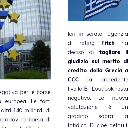
Ieri in serata l’agenzi
di rating
Fitch
h
deciso di
tagliare i
giudizio sul merito d
credito della Grecia 
CCC
dal precedent
livello B-. L’outlook rest
egativa per le borse
negativo. La nuov
 europea. Le forti
valutazione è u
ltri 140 miliardi di
gradino sopra l
intraday la borsa di
fatidica D, cioè default