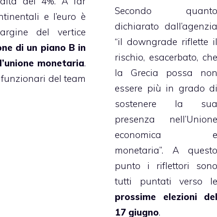
dita del 4%. A far
Secondo quant
tinentali e l’euro è
dichiarato dall’agenzi
argine del vertice
“il downgrade riflette i
ne di un piano B in
rischio, esacerbato, ch
ll’unione monetaria
.
la Grecia possa no
 funzionari del team
essere più in grado d
sostenere la su
presenza nell’Union
economica 
monetaria”. A quest
punto i riflettori son
tutti puntati verso l
prossime elezioni de
17 giugno
.