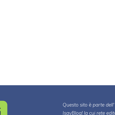
Questo sito è parte de
IsayBlog! la cui rete edi