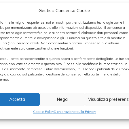
Gestisci Consenso Cookie
Categorie
Forex
,
Macro Economia
 fornire le migliori esperienze, noi e i nostri partner utilizziamo tecnologie come i
kie per memorizzare e/o accedere alle informazioni del dispositivo. Il consenso a
ste tecnologie permetterà a noi e ai nostri partner di elaborare dati personali come i
portamento durante la navigazione o gli ID univoci su questo sito e di mostrare
unci (non) personalizzati. Non acconsentire o ritirare il consenso può influire
ativamente su alcune caratteristiche e funzioni.
cca qui sotto per acconsentire a quanto sopra o per fare scelte dettagliate. Le tue sc
anno applicate solamente a questo sito. È possibile modificare le impostazioni in
lsiasi momento, compreso il ritiro del consenso, utilizzando i pulsanti della Cooki
icy o cliccando sul pulsante di gestione del consenso nella parte inferiore dello
ermo.
Accetta
Nega
Visualizza preferen
Cookie Policy
Dichiarazione sulla Privacy