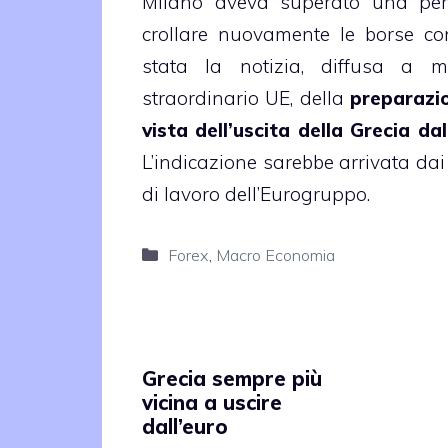
Milano aveva superato una per
crollare nuovamente le borse con
stata la notizia, diffusa a m
straordinario UE, della
preparazio
vista dell’uscita della Grecia da
L’indicazione sarebbe arrivata dai
di lavoro dell’Eurogruppo.
Categorie
Forex
,
Macro Economia
Grecia sempre più
vicina a uscire
dall’euro