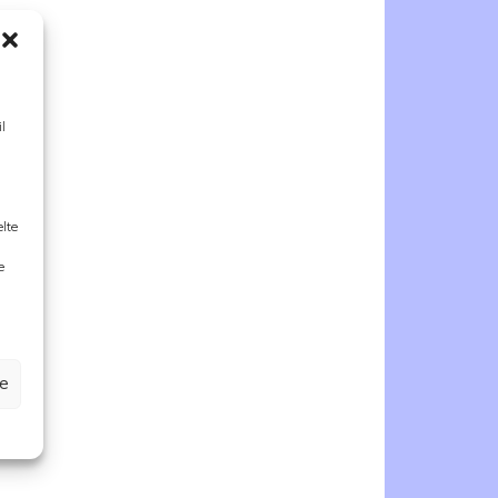
l
elte
e
ze