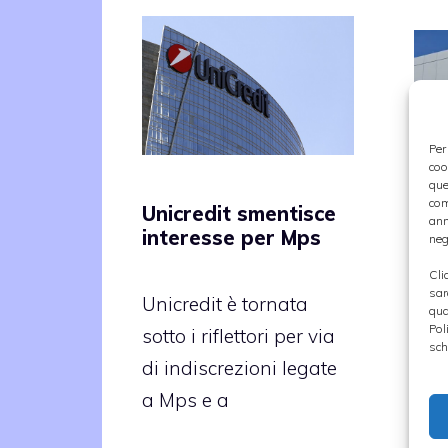
Per
coo
que
com
Unicredit smentisce
ann
Am
interesse per Mps
neg
rec
del
Cli
sar
Unicredit è tornata
qua
Pol
sotto i riflettori per via
Ama
sch
di indiscrezioni legate
700
a Mps e a
all’
Ent