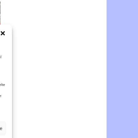
l
elte
e
ze