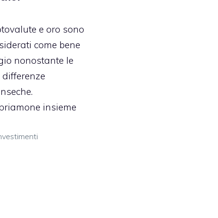
ptovalute e oro sono
siderati come bene
ugio nonostante le
 differenze
inseche.
priamone insieme
ategorie
nvestimenti