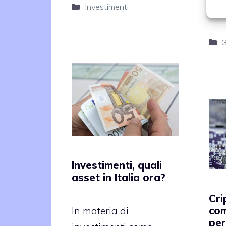
Categorie
Investimenti
acc
C
G
Investimenti, quali
asset in Italia ora?
Cri
com
In materia di
per