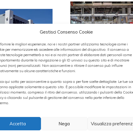
Gestisci Consenso Cookie
 fornire le migliori esperienze, noi e i nostri partner utilizziamo tecnologie come i
kie per memorizzare e/o accedere alle informazioni del dispositivo. Il consenso a
ste tecnologie permetterà a noi e ai nostri partner di elaborare dati personali come i
Ferrari, arriva
portamento durante la navigazione o gli ID univoci su questo sito e di mostrare
unci (non) personalizzati. Non acconsentire o ritirare il consenso può influire
aumento del
azon, pagamento
ativamente su alcune caratteristiche e funzioni.
dividendo
ord ad Agenzia
le Entrate
cca qui sotto per acconsentire a quanto sopra o per fare scelte dettagliate. Le tue sc
anno applicate solamente a questo sito. È possibile modificare le impostazioni in
lsiasi momento, compreso il ritiro del consenso, utilizzando i pulsanti della Cooki
Ferrari ha
icy o cliccando sul pulsante di gestione del consenso nella parte inferiore dello
zon pagherà oltre
ermo.
recentemente
 milioni di euro
annunciato un
Agenzia delle
aumento del dividendo
Accetta
Nega
Visualizza preferen
rate in base a un
per gli azionisti grazie