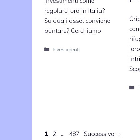
investimenti come
regolarci ora in Italia?
Cri
Su quali asset conviene
con
puntare? Cerchiamo
rif
loro
Categorie
Investimenti
intr
Sco
C
I
Pagina
Pagina
Pagina
1
2
…
487
Successivo
→