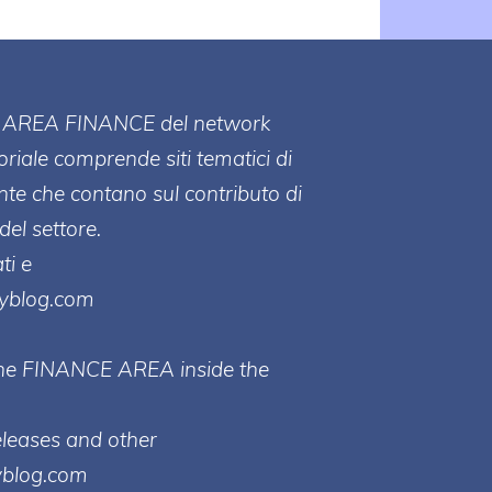
ll' AREA FINANCE
del network
toriale comprende siti tematici di
te che contano sul contributo di
del settore.
ti e
ayblog.com
 the FINANCE AREA inside the
eleases and other
yblog.com