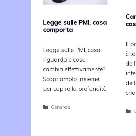
Car
Legge sulle PMI, cosa
cos
comporta
Il p
Legge sulle PMI, cosa
è to
riguarda e cosa
dell
cambia effettivamente?
int
Scopriamolo insieme
dell
per capire la profondità
che
Categorie
Generale
C
M