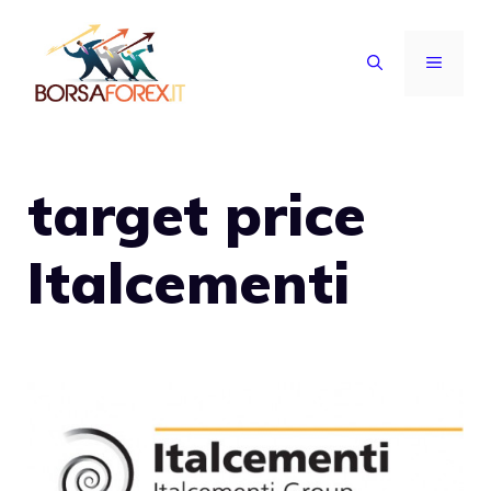
Vai
al
MENU
contenuto
target price
Italcementi