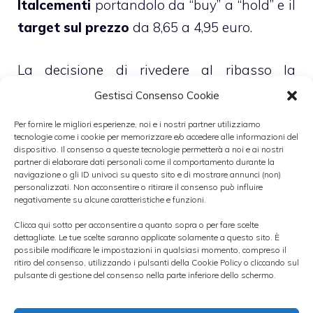
Italcementi
portandolo da “buy” a “hold” e il
target sul prezzo
da 8,65 a 4,95 euro.
La decisione di rivedere al ribasso la
valutazione sul titolo è stata presa in
Gestisci Consenso Cookie
seguito alla
riduzione delle stime Eps
Per fornire le migliori esperienze, noi e i nostri partner utilizziamo
2011-2012 del 9,3% circa
, un taglio che si è
tecnologie come i cookie per memorizzare e/o accedere alle informazioni del
dispositivo. Il consenso a queste tecnologie permetterà a noi e ai nostri
reso necessario a fronte del
peggioramento
partner di elaborare dati personali come il comportamento durante la
navigazione o gli ID univoci su questo sito e di mostrare annunci (non)
delle previsioni sull’Egitto
, dove si stima
personalizzati. Non acconsentire o ritirare il consenso può influire
negativamente su alcune caratteristiche e funzioni.
che influiranno negativamente sui profitti
della società l’inflazione e il calo del prezzo
Clicca qui sotto per acconsentire a quanto sopra o per fare scelte
dettagliate. Le tue scelte saranno applicate solamente a questo sito. È
del cemento.
possibile modificare le impostazioni in qualsiasi momento, compreso il
ritiro del consenso, utilizzando i pulsanti della Cookie Policy o cliccando sul
pulsante di gestione del consenso nella parte inferiore dello schermo.
Categorie
Mercato Italiano
,
Piazza Affari