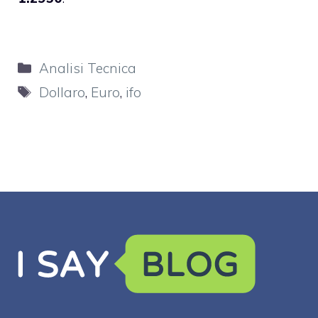
Categorie
Analisi Tecnica
Tag
Dollaro
,
Euro
,
ifo