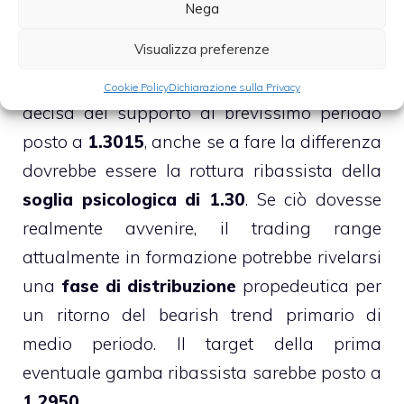
precedente.
Nega
Visualizza preferenze
Il cambio potrebbe iniziare a perdere
vistosamente momentum in caso di perdita
Cookie Policy
Dichiarazione sulla Privacy
decisa del supporto di brevissimo periodo
posto a
1.3015
, anche se a fare la differenza
dovrebbe essere la rottura ribassista della
soglia psicologica di 1.30
. Se ciò dovesse
realmente avvenire, il trading range
attualmente in formazione potrebbe rivelarsi
una
fase di distribuzione
propedeutica per
un ritorno del bearish trend primario di
medio periodo. Il target della prima
eventuale gamba ribassista sarebbe posto a
1.2950
.