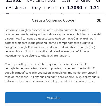
1.3062
, avvicinandosi così all’area di
resistenza daily posta tra
1.3080
e
1.31
.
Tuttavia, sui massimi di periodo si sta
Gestisci Consenso Cookie
formando un
trading range
che evidenzia
una forte
presenza di venditori tra 1.3040
Per fornire le migliori esperienze, noi e i nostri partner utilizziamo
tecnologie come i cookie per memorizzare e/o accedere alle informazioni del
e 1.3060
(grafico a 1 ora). Il cambio potrà,
dispositivo. Il consenso a queste tecnologie permetterà a noi e ai nostri
partner di elaborare dati personali come il comportamento durante la
dunque, tornare a salire con decisione
navigazione o gli ID univoci su questo sito e di mostrare annunci (non)
personalizzati. Non acconsentire o ritirare il consenso può influire
soltanto in caso di brusco incremento della
negativamente su alcune caratteristiche e funzioni.
volatilità e grazie ad uno strappo bullish
Clicca qui sotto per acconsentire a quanto sopra o per fare scelte
importante nelle prossime ore. A fare la
dettagliate. Le tue scelte saranno applicate solamente a questo sito. È
possibile modificare le impostazioni in qualsiasi momento, compreso il
differenza potrebbe essere l’indice
IFO
ritiro del consenso, utilizzando i pulsanti della Cookie Policy o cliccando sul
pulsante di gestione del consenso nella parte inferiore dello schermo.
tedesco
, che sarà pubblicato questa
mattina alle ore 10: gli analisti si aspettano
Accetta
un leggero miglioramento rispetto al dato