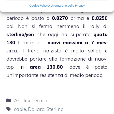
potrebbe ancora proseguire in caso di
Cookie Policy
Dichiarazione sulla Privacy
chiusura weekly sotto
0.83
. Il target di breve
periodo è posto a
0.8270
prima e
0.8250
poi. Non si ferma nemmeno il rally di
sterlina/yen
, che oggi ha superato
quota
130
formando i
nuovi massimi a 7 mesi
circa. Il trend rialzista è molto solido e
dovrebbe portare alla formazione di nuovi
top in
area 130.80
, dove è posta
un’importante resistenza di medio periodo.
Categorie
Analisi Tecnica
Tag
cable
,
Dollaro
,
Sterlina