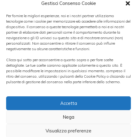
1.60
. Se ciò dovesse accadere, il cable
Gestisci Consenso Cookie
avrebbe la possibilità di avere campo libero
Per fornire le migliori esperienze, noi e i nostri partner utilizziamo
tecnologie come i cookie per memorizzare e/o accedere alle informazioni del
fino a
1.6150 – 1.62
. la negatività
dispositivo. Il consenso a queste tecnologie permetterà a noi e ai nostri
tornerebbe, invece, soltanto in caso di
partner di elaborare dati personali come il comportamento durante la
navigazione o gli ID univoci su questo sito e di mostrare annunci (non)
chiusura settimanale sotto 1.59 che
personalizzati. Non acconsentire o ritirare il consenso può influire
negativamente su alcune caratteristiche e funzioni.
aprirebbe le porte per un calo verso 1.58
Clicca qui sotto per acconsentire a quanto sopra o per fare scelte
prima e 1.5750 poi. Il tasso di cambio
dettagliate. Le tue scelte saranno applicate solamente a questo sito. È
euro/sterlina
, invece, sta evidenziando una
possibile modificare le impostazioni in qualsiasi momento, compreso il
ritiro del consenso, utilizzando i pulsanti della Cookie Policy o cliccando sul
robusta discesa delle quotazioni a partire
pulsante di gestione del consenso nella parte inferiore dello schermo.
da venerdì 24 febbraio. Dai top a a due mesi
toccati a
0.8504
, il cambio ha sperimentato
Accetta
un brusco
declino dei prezzi
.
Nega
La discesa delle quotazioni è evidente e
Visualizza preferenze