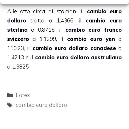
Alle otto circa di stamani il
cambio euro
dollaro
tratta a 1,4366, il
cambio euro
sterlina
a 0,8716, il
cambio euro franco
svizzero
a 1,1299, il
cambio euro yen
a
110,23, il
cambio euro dollaro canadese
a
1,4213 e il
cambio euro dollaro australiano
a 1,3825.
Categorie
Forex
Tag
cambio euro dollaro