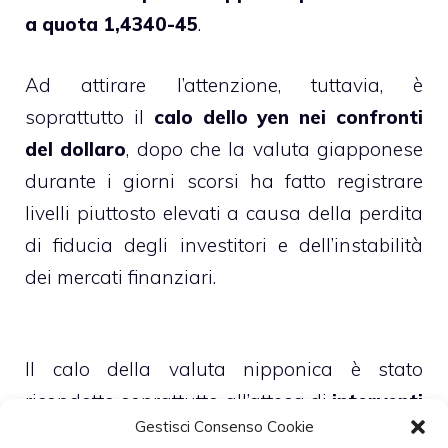
a quota 1,4340-45
.
Ad attirare l’attenzione, tuttavia, è
soprattutto il
calo dello yen nei confronti
del dollaro
, dopo che la valuta giapponese
durante i giorni scorsi ha fatto registrare
livelli piuttosto elevati a causa della perdita
di fiducia degli investitori e dell’instabilità
dei mercati finanziari.
Il calo della valuta nipponica è stato
ricondotto soprattutto all’attesa di
interventi
Gestisci Consenso Cookie
da parte delle autorità giapponesi
dopo le