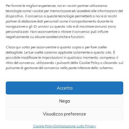
dichiarazioni rilasciate alcune ore fa dal
Per fornire le migliori esperienze, noi e i nostri partner utilizziamo
tecnologie come i cookie per memorizzare e/o accedere alle informazioni del
ministro delle Finanze giapponese,
dispositivo. Il consenso a queste tecnologie permetterà a noi e ai nostri
partner di elaborare dati personali come il comportamento durante la
Yoshihiko Noda
, il quale ha affermato che le
navigazione o gli ID univoci su questo sito e di mostrare annunci (non)
autorità del paese porranno in essere delle
personalizzati. Non acconsentire o ritirare il consenso può influire
negativamente su alcune caratteristiche e funzioni.
azioni finalizzate a contrastare i movimenti
Clicca qui sotto per acconsentire a quanto sopra o per fare scelte
speculativi.
dettagliate. Le tue scelte saranno applicate solamente a questo sito. È
possibile modificare le impostazioni in qualsiasi momento, compreso il
ritiro del consenso, utilizzando i pulsanti della Cookie Policy o cliccando sul
[LEGGI]
COME SCEGLIERE IL FOREX
pulsante di gestione del consenso nella parte inferiore dello schermo.
BROKER
Accetta
Stamane intorno alle otto ora italiana il
Nega
cambio dollaro yen
tratta in area 76,70 da
76,77 della chiusura di ieri, dopo il minino
Visualizza preferenze
storico di 75,94 toccato venerdì.
Cookie Policy
Dichiarazione sulla Privacy