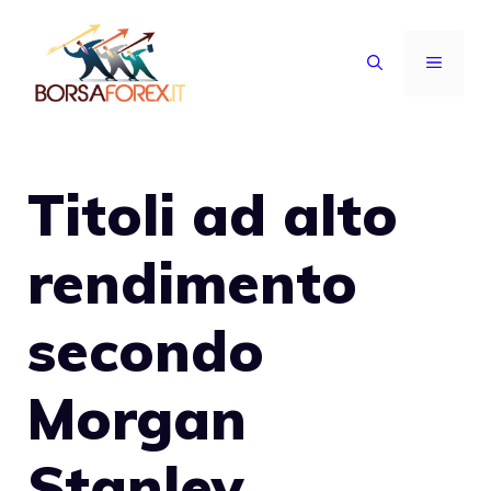
Vai
al
MENU
contenuto
Titoli ad alto
rendimento
secondo
Morgan
Stanley