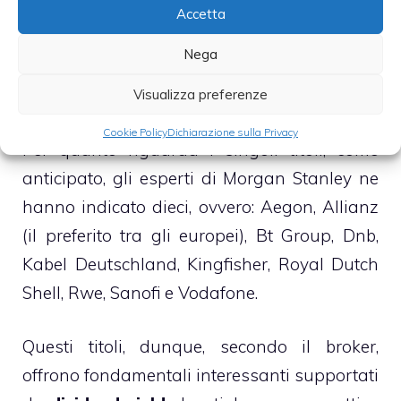
crescita.
Accetta
Nega
►
TITOLI AZIONARI CAPACI DI
CONTRASTARE L’INFLAZIONE
Visualizza preferenze
Cookie Policy
Dichiarazione sulla Privacy
Per quanto riguarda i singoli titoli, come
anticipato, gli esperti di Morgan Stanley ne
hanno indicato dieci, ovvero: Aegon, Allianz
(il preferito tra gli europei), Bt Group, Dnb,
Kabel Deutschland, Kingfisher, Royal Dutch
Shell, Rwe, Sanofi e Vodafone.
Questi titoli, dunque, secondo il broker,
offrono fondamentali interessanti supportati