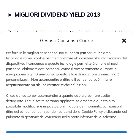
►
MIGLIORI DIVIDEND YIELD 2013
Partendo dai singoli settori, gli analisti della
Gestisci Consenso Cookie
banca d’affari statunitense hanno indicato
quello delle telecomunicazioni, delle utility e
Per fornire le migliori esperienze, noi e i nostri partner utilizziamo
tecnologie come i cookie per memorizzare e/o accedere alle informazioni del
delle assicurazioni, che a loro avviso offrono
dispositivo. Il consenso a queste tecnologie permetterà a noi e ai nostri
partner di elaborare dati personali come il comportamento durante la
le migliori opportunità di rendimento. Per
navigazione o gli ID univoci su questo sito e di mostrare annunci (non)
quanto riguarda i primi due settori, infatti, si
personalizzati. Non acconsentire o ritirare il consenso può influire
negativamente su alcune caratteristiche e funzioni.
prevede addirittura un
rendimento
Clicca qui sotto per acconsentire a quanto sopra o per fare scelte
superiore del 50% rispetto al mercato
,
dettagliate. Le tue scelte saranno applicate solamente a questo sito. È
possibile modificare le impostazioni in qualsiasi momento, compreso il
mentre il comparto assicurativo è stato
ritiro del consenso, utilizzando i pulsanti della Cookie Policy o cliccando sul
selezionato soprattutto perché si ritiene offra
pulsante di gestione del consenso nella parte inferiore dello schermo.
la migliore combinazione di rendimento e