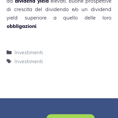
da
dividend yield
elevati, buone prospettive
di crescita del dividendo e/o un dividend
yield superiore a quello delle loro
obbligazioni
.
Categorie
Investimenti
Tag
Investimenti