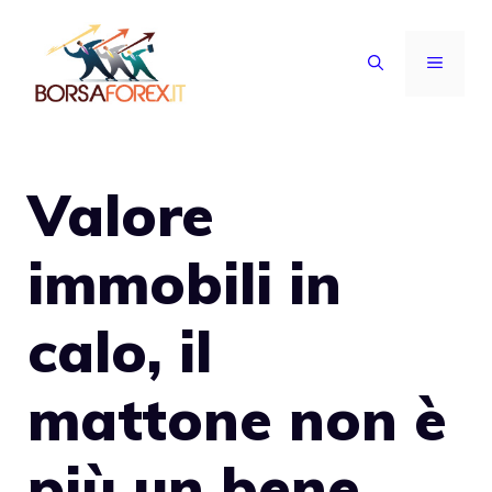
Vai
al
MENU
contenuto
Valore
immobili in
calo, il
mattone non è
più un bene