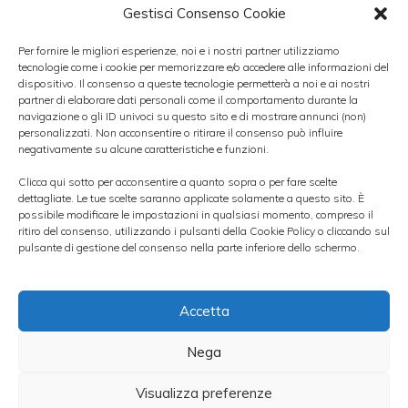
Gestisci Consenso Cookie
Secondo Fitch, dunque, per assistere ad un
rallentamento delle nuove sofferenze, che
Per fornire le migliori esperienze, noi e i nostri partner utilizziamo
tecnologie come i cookie per memorizzare e/o accedere alle informazioni del
ricordiamo a fine 2012 avevano raggiunto i
dispositivo. Il consenso a queste tecnologie permetterà a noi e ai nostri
partner di elaborare dati personali come il comportamento durante la
125 miliardi di euro, bisognerà attendere la
navigazione o gli ID univoci su questo sito e di mostrare annunci (non)
ripresa economica
. A loro avviso è possibile
personalizzati. Non acconsentire o ritirare il consenso può influire
negativamente su alcune caratteristiche e funzioni.
che l’economia riparta già dalla seconda
Clicca qui sotto per acconsentire a quanto sopra o per fare scelte
metà di quest’anno, tuttavia allo stato
dettagliate. Le tue scelte saranno applicate solamente a questo sito. È
possibile modificare le impostazioni in qualsiasi momento, compreso il
attuale dei fatti non è possibile escludere un
ritiro del consenso, utilizzando i pulsanti della Cookie Policy o cliccando sul
nuovo rinvio che andrebbe a
danneggiare
pulsante di gestione del consenso nella parte inferiore dello schermo.
ulteriormente la qualità degli asset e la
redditività delle banche
.
Accetta
Nega
Per tale motivo Fitch ritiene sia importante
per le banche italiane mantenere
riserve di
Visualizza preferenze