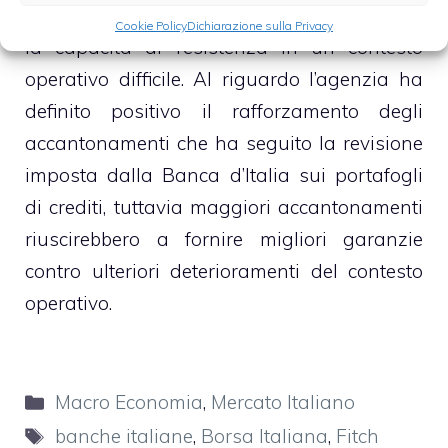
capitale solide
, in modo tale da aumentare
Cookie Policy
Dichiarazione sulla Privacy
la capacità di resistenza in un contesto
operativo difficile. Al riguardo l’agenzia ha
definito positivo il rafforzamento degli
accantonamenti che ha seguito la revisione
imposta dalla Banca d’Italia sui portafogli
di crediti, tuttavia maggiori accantonamenti
riuscirebbero a fornire migliori garanzie
contro ulteriori deterioramenti del contesto
operativo.
Categorie
Macro Economia
,
Mercato Italiano
Tag
banche italiane
,
Borsa Italiana
,
Fitch