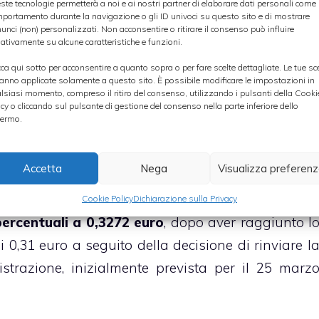
ste tecnologie permetterà a noi e ai nostri partner di elaborare dati personali come i
portamento durante la navigazione o gli ID univoci su questo sito e di mostrare
lioni registrati a fine 2011.
unci (non) personalizzati. Non acconsentire o ritirare il consenso può influire
ativamente su alcune caratteristiche e funzioni.
, oltre ad approvare i risultati realizzati nel cors
cca qui sotto per acconsentire a quanto sopra o per fare scelte dettagliate. Le tue sc
anno applicate solamente a questo sito. È possibile modificare le impostazioni in
strazione di Beghelli ha anche approvato un pian
lsiasi momento, compreso il ritiro del consenso, utilizzando i pulsanti della Cooki
icy o cliccando sul pulsante di gestione del consenso nella parte inferiore dello
to al
riequilibrio dell’indebitamento
e al recuper
ermo.
 però fornito alcun dettaglio in merito agli obiettiv
Accetta
Nega
Visualizza preferen
ne dei dati relativi al 2012 il titolo Beghelli segn
Cookie Policy
Dichiarazione sulla Privacy
 percentuali a 0,3272 euro
, dopo aver raggiunto l
i 0,31 euro a seguito della decisione di rinviare l
strazione, inizialmente prevista per il 25 marz