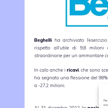
Beghelli
ha archiviato l’eserciz
rispetto all’utile di 9,8 milion
straordinarie per un ammontare com
In calo anche i
ricavi
, che sono sce
ha segnato una flessione del 98% a
a -27,2 milioni.
Per
coo
Al 31 dicembre 2012 la
posizion