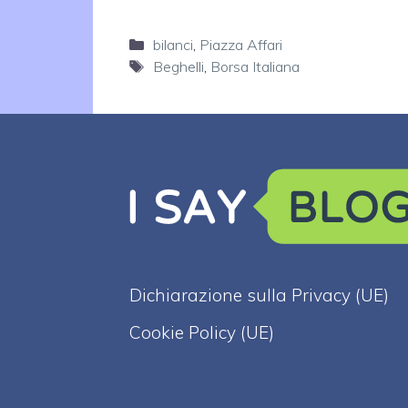
Categorie
bilanci
,
Piazza Affari
Tag
Beghelli
,
Borsa Italiana
Dichiarazione sulla Privacy (UE)
Cookie Policy (UE)