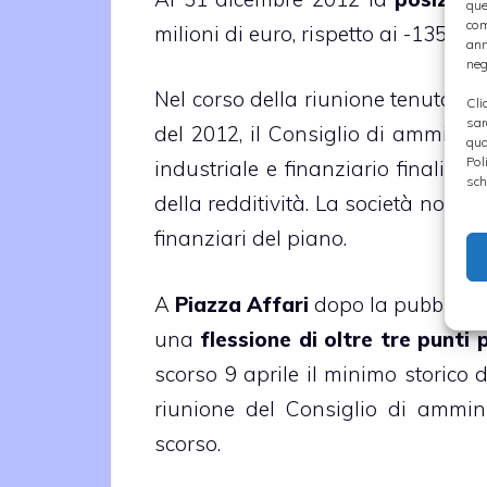
que
com
milioni di euro, rispetto ai -135,8 mi
ann
neg
Nel corso della riunione tenuta oggi
Cli
sar
del 2012, il Consiglio di ammini
qua
Pol
industriale e finanziario finalizza
sch
della redditività. La società non ha
finanziari del piano.
A
Piazza Affari
dopo la pubblicazio
una
flessione di oltre tre punti
scorso 9 aprile il minimo storico d
riunione del Consiglio di ammini
scorso.