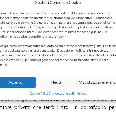
Gestisci Consenso Cookie
 fornire le migliori esperienze, noi e i nostri partner utilizziamo tecnologie come i
kie per memorizzare e/o accedere alle informazioni del dispositivo. Il consenso a
ste tecnologie permetterà a noi e ai nostri partner di elaborare dati personali come i
portamento durante la navigazione o gli ID univoci su questo sito e di mostrare
unci (non) personalizzati. Non acconsentire o ritirare il consenso può influire
rtici del colosso energetico non sembrano affatt
ativamente su alcune caratteristiche e funzioni.
egato di Enel,
Fulvio Conti
, infatti, nel corso dell
cca qui sotto per acconsentire a quanto sopra o per fare scelte dettagliate. Le tue sc
 primo giorno di quotazione di Egp ha confermat
anno applicate solamente a questo sito. È possibile modificare le impostazioni in
lsiasi momento, compreso il ritiro del consenso, utilizzando i pulsanti della Cooki
tandolo a 45 miliardi entro la fine dell’anno grazie a
icy o cliccando sul pulsante di gestione del consenso nella parte inferiore dello
ermo.
i capitali circolanti e alla quotazione di Egp ch
asso di poco superiore ai 2,6 miliardi di euro.
Accetta
Nega
Visualizza preferen
to che a suo avviso il titolo
Enel Green Power
Cookie Policy
Dichiarazione sulla Privacy
mpi margini di crescita, prevedendo inoltre u
ore privato che terrà i titoli in portafoglio pe