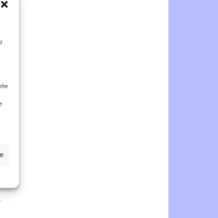
l
o
a
elte
o
e
i
e
ze
,
n
r