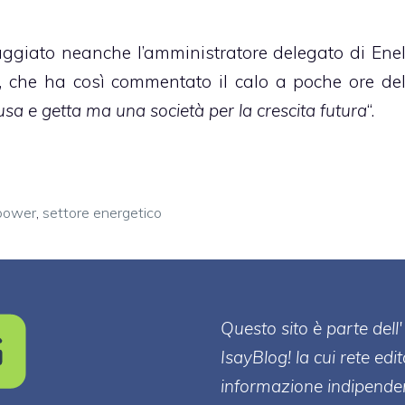
aggiato neanche l’amministratore delegato di Ene
, che ha così commentato il calo a poche ore de
sa e getta ma una società per la crescita futura
“.
 power
,
settore energetico
Questo sito è parte de
IsayBlog! la cui rete edi
informazione indipenden