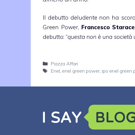
Il debutto deludente non ha scor
Green Power,
Francesco Starace
debutto: “
questa non è una società u
Categorie
Piazza Affari
Tag
Enel
,
enel green power
,
ipo enel green