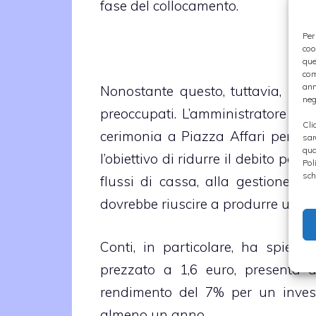
fase del collocamento.
Per
coo
que
com
ann
Nonostante questo, tuttavia, i ve
neg
preoccupati. L’amministratore del
Cli
cerimonia a Piazza Affari per il
sar
qua
l’obiettivo di ridurre il debito por
Pol
sch
flussi di cassa, alla gestione de
dovrebbe riuscire a produrre un inc
Conti, in particolare, ha spiega
prezzato a 1,6 euro, presenta a
rendimento del 7% per un investit
almeno un anno.