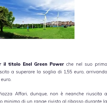
 il titolo Enel Green Power
che nel suo prim
cito a superare la soglia di 1,55 euro, arrivand
 euro.
iazza Affari, dunque, non è neanche riuscita 
llo minimo di un range rivisto al ribasso durante l