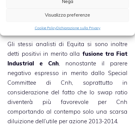
Nega
attraenti
, del cagr dell’eps 2012-2013 del
Visualizza preferenze
+33% e del
potenziale upside
derivante
dalla semplificazione del gruppo.
Cookie Policy
Dichiarazione sulla Privacy
Gli stessi analisti di Equita si sono inoltre
detti positivi in merito alla
fusione tra Fiat
Industrial e Cnh
, nonostante il parere
negativo espresso in merito dallo Special
Committee di Cnh, soprattutto in
considerazione del fatto che lo swap ratio
diventerà più favorevole per Cnh
comportando al contempo solo una scarsa
diluizione dell’utile per azione 2013-2014.