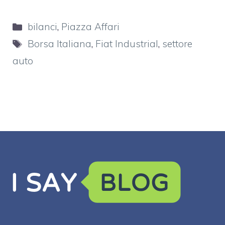
Categorie
bilanci
,
Piazza Affari
Tag
Borsa Italiana
,
Fiat Industrial
,
settore
auto