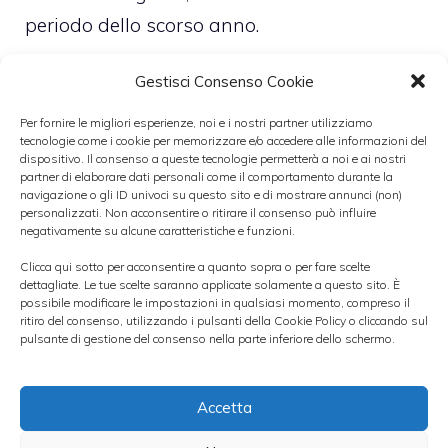
periodo dello scorso anno.
Gestisci Consenso Cookie
Le stime del consensus sono in linea con le
Per fornire le migliori esperienze, noi e i nostri partner utilizziamo
tecnologie come i cookie per memorizzare e/o accedere alle informazioni del
attese degli analisti di
Intermonte
, che
dispositivo. Il consenso a queste tecnologie permetterà a noi e ai nostri
partner di elaborare dati personali come il comportamento durante la
hanno confermato sul titolo rating “neutral”
navigazione o gli ID univoci su questo sito e di mostrare annunci (non)
e un prezzo obiettivo a 8,60 euro. Gli analisti
personalizzati. Non acconsentire o ritirare il consenso può influire
negativamente su alcune caratteristiche e funzioni.
di
Equita
, invece, pur ritenendo che la
Clicca qui sotto per acconsentire a quanto sopra o per fare scelte
guidance 2012 verrà rispettata, hanno
dettagliate. Le tue scelte saranno applicate solamente a questo sito. È
possibile modificare le impostazioni in qualsiasi momento, compreso il
limato il target price di Fiat Industrial dell’1%
ritiro del consenso, utilizzando i pulsanti della Cookie Policy o cliccando sul
a 9,8 euro in quanto ritengono che la siccità
pulsante di gestione del consenso nella parte inferiore dello schermo.
avrà un impatto negativo sulla divisione AG
di Cnh. Al contempo, tuttavia, è stato
Accetta
confermato rating “buy” alla luce dei
multipli