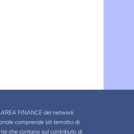
o
i
ll' AREA FINANCE
del network
toriale comprende siti tematici di
te che contano sul contributo di