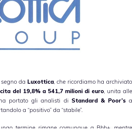
a segno da
Luxottica
, che ricordiamo ha archiviat
scita del 19,8% a 541,7 milioni di euro
, unita all
 ha portato gli analisti di
Standard & Poor’s
tandolo a “positivo” da “stabile”.
 lungo termine rimane comunque a Bbb+, mentr