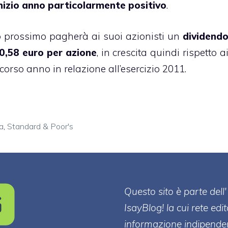
inizio anno particolarmente positivo
.
io prossimo pagherà ai suoi azionisti un
dividend
a 0,58 euro per azione
, in crescita quindi rispetto a
scorso anno in relazione all’esercizio 2011.
ca
,
Standard & Poor's
Questo sito è parte de
IsayBlog! la cui rete edi
informazione indipenden