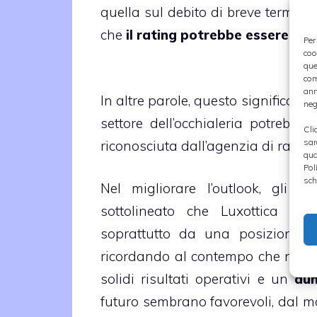
quella sul debito di breve termine 
che
il rating potrebbe essere alz
Per
coo
que
com
ann
In altre parole, questo significa ch
neg
settore dell’occhialeria potrebbe 
Cli
sar
riconosciuta dall’agenzia di rating
qua
Pol
sch
Nel migliorare l’outlook, gli a
sottolineato che Luxottica co
soprattutto da una posizione co
ricordando al contempo che nel co
solidi risultati operativi e un
aum
futuro sembrano favorevoli, dal m