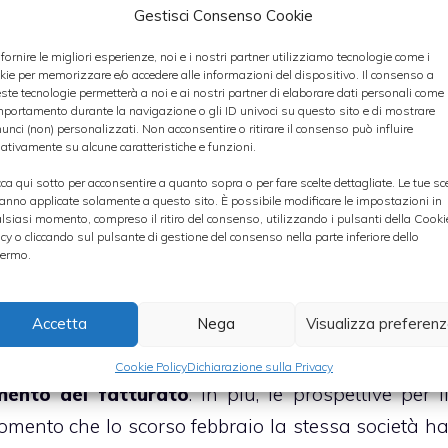
a A-2, tuttavia il cambio delle prospettive signific
Gestisci Consenso Cookie
ato nel breve termine
.
 fornire le migliori esperienze, noi e i nostri partner utilizziamo tecnologie come i
kie per memorizzare e/o accedere alle informazioni del dispositivo. Il consenso a
ste tecnologie permetterà a noi e ai nostri partner di elaborare dati personali come i
portamento durante la navigazione o gli ID univoci su questo sito e di mostrare
unci (non) personalizzati. Non acconsentire o ritirare il consenso può influire
e nell’arco dei prossimi 12 mesi la società attiva ne
ativamente su alcune caratteristiche e funzioni.
ottenere la “A”, ovvero la nota di merito più alt
cca qui sotto per acconsentire a quanto sopra o per fare scelte dettagliate. Le tue sc
anno applicate solamente a questo sito. È possibile modificare le impostazioni in
 statunitense.
lsiasi momento, compreso il ritiro del consenso, utilizzando i pulsanti della Cooki
icy o cliccando sul pulsante di gestione del consenso nella parte inferiore dello
ermo.
nalisti della banca d’affari statunitense hann
ntinua ad ottenere
prestazioni solide
, aiutat
Accetta
Nega
Visualizza preferen
mpetitiva e da tendenze industriali favorevoli
rso degli ultimi due anni la società ha realizzat
Cookie Policy
Dichiarazione sulla Privacy
ento del fatturato
. In più, le prospettive per i
omento che lo scorso febbraio la stessa società h