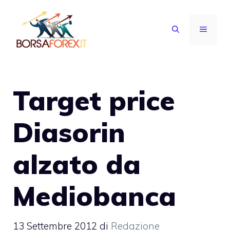
Vai
al
MENU
contenuto
Target price
Diasorin
alzato da
Mediobanca
13 Settembre 2012
di
Redazione