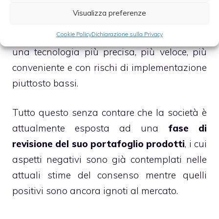
quella che verrà presentata tra poco meno
Visualizza preferenze
di un mese dal gruppo sarà senza dubbio
Cookie Policy
Dichiarazione sulla Privacy
una strategia di nicchia e avente ad oggetto
una tecnologia più precisa, più veloce, più
conveniente e con rischi di implementazione
piuttosto bassi.
Tutto questo senza contare che la società è
attualmente esposta ad una
fase di
revisione del suo portafoglio prodotti
, i cui
aspetti negativi sono già contemplati nelle
attuali stime del consenso mentre quelli
positivi sono ancora ignoti al mercato.