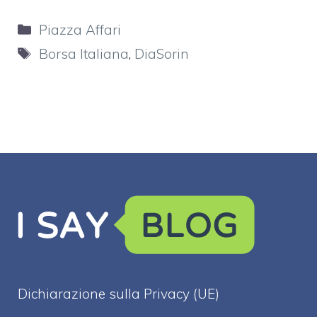
Categorie
Piazza Affari
Tag
Borsa Italiana
,
DiaSorin
Dichiarazione sulla Privacy (UE)