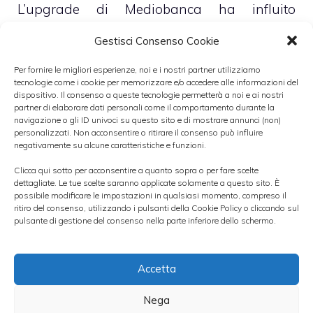
L’upgrade di Mediobanca ha influito
positivamente sull’andamento del titolo in
Gestisci Consenso Cookie
Borsa, che nel primo pomeriggio segna un
Per fornire le migliori esperienze, noi e i nostri partner utilizziamo
rialzo di oltre un punto percentuale a
tecnologie come i cookie per memorizzare e/o accedere alle informazioni del
dispositivo. Il consenso a queste tecnologie permetterà a noi e ai nostri
26,85 euro
, in controtendenza rispetto ai
partner di elaborare dati personali come il comportamento durante la
principali indici azionari del listino milanese.
navigazione o gli ID univoci su questo sito e di mostrare annunci (non)
personalizzati. Non acconsentire o ritirare il consenso può influire
negativamente su alcune caratteristiche e funzioni.
Gli esperti, pur rimanendo in attesa dei
Clicca qui sotto per acconsentire a quanto sopra o per fare scelte
dettagliate. Le tue scelte saranno applicate solamente a questo sito. È
dettagli riguardanti la
strategia nel
possibile modificare le impostazioni in qualsiasi momento, compreso il
segmento della diagnostica molecolare
ritiro del consenso, utilizzando i pulsanti della Cookie Policy o cliccando sul
pulsante di gestione del consenso nella parte inferiore dello schermo.
che verrà resa nota il 10 ottobre prossimo,
ritengono che lo scetticismo manifestato
Accetta
dagli investitori sia del tutto infondato,
soprattutto in considerazione del fatto che
Nega