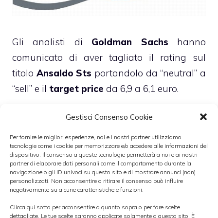
Gli analisti di
Goldman Sachs
hanno
comunicato di aver tagliato il rating sul
titolo
Ansaldo Sts
portandolo da “neutral” a
“sell” e il
target price
da 6,9 a 6,1 euro.
Gestisci Consenso Cookie
Gli esperti della banca d’affari statunitense,
dunque,
consigliano di fatto agli
Per fornire le migliori esperienze, noi e i nostri partner utilizziamo
tecnologie come i cookie per memorizzare e/o accedere alle informazioni del
investitori di vendere le azioni Ansaldo Sts
dispositivo. Il consenso a queste tecnologie permetterà a noi e ai nostri
attualmente detenute in portafoglio, in
partner di elaborare dati personali come il comportamento durante la
navigazione o gli ID univoci su questo sito e di mostrare annunci (non)
quanto la società risulta particolarmente
personalizzati. Non acconsentire o ritirare il consenso può influire
negativamente su alcune caratteristiche e funzioni.
esposta al difficile contesto competitivo delle
Clicca qui sotto per acconsentire a quanto sopra o per fare scelte
società europee specializzate nei beni
dettagliate. Le tue scelte saranno applicate solamente a questo sito. È