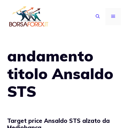
Vai
al
MENU
contenuto
andamento
titolo Ansaldo
STS
Target price Ansaldo STS alzato da
Mediobanca