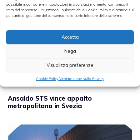
possibile modificare le impostazioni in qualsiasi momento, compreso il
durevoli. In tale contesto, infatti, secondo gli
ritiro del consenso, utilizzando i pulsanti della Cookie Policy o cliccando sul
analisti, Bombardier e Siemens riusciranno
pulsante di gestione del consenso nella parte inferiore dello schermo.
a piazzarsi davanti alla controllata di
Finmeccanica
.
Accetta
Nega
Categorie
Piazza Affari
Visualizza preferenze
Cookie Policy
Dichiarazione sulla Privacy
Ansaldo STS vince appalto
metropolitana in Svezia