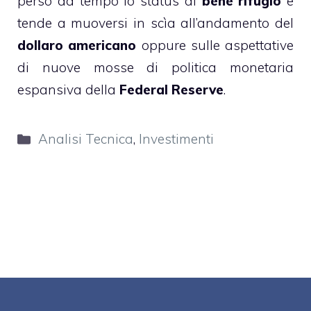
perso da tempo lo status di
bene rifugio
e
tende a muoversi in scìa all’andamento del
dollaro americano
oppure sulle aspettative
di nuove mosse di politica monetaria
espansiva della
Federal Reserve
.
Categorie
Analisi Tecnica
,
Investimenti