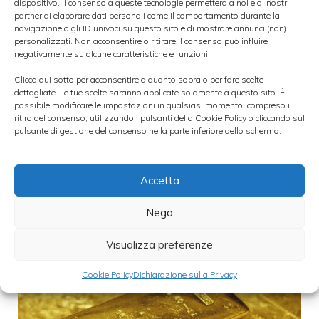
quotazione dell’oro resta molto sostenuta e
dispositivo. Il consenso a queste tecnologie permetterà a noi e ai nostri
partner di elaborare dati personali come il comportamento durante la
solo pochi giorni fa è stato toccato un
nuovo
navigazione o gli ID univoci su questo sito e di mostrare annunci (non)
personalizzati. Non acconsentire o ritirare il consenso può influire
massimo a 6 mesi a 1.787$ l’oncia
.
negativamente su alcune caratteristiche e funzioni.
Clicca qui sotto per acconsentire a quanto sopra o per fare scelte
dettagliate. Le tue scelte saranno applicate solamente a questo sito. È
Categorie
Investimenti
,
Macro Economia
possibile modificare le impostazioni in qualsiasi momento, compreso il
ritiro del consenso, utilizzando i pulsanti della Cookie Policy o cliccando sul
pulsante di gestione del consenso nella parte inferiore dello schermo.
Accetta
Russia aumenta riserve d’oro ai
massimi dal 1993
Nega
Visualizza preferenze
Cookie Policy
Dichiarazione sulla Privacy