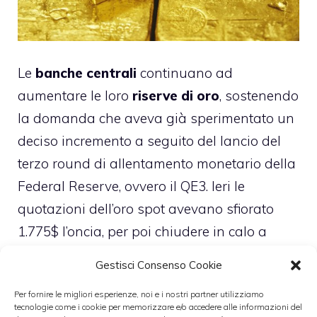
Le
banche centrali
continuano ad
aumentare le loro
riserve di oro
, sostenendo
la domanda che aveva già sperimentato un
deciso incremento a seguito del lancio del
terzo round di allentamento monetario della
Federal Reserve, ovvero il QE3. Ieri le
quotazioni dell’oro spot avevano sfiorato
1.775$ l’oncia, per poi chiudere in calo a
1.760$ dopo la brusca inversione del
Gestisci Consenso Cookie
sentiment sui mercati che aveva portato
Per fornire le migliori esperienze, noi e i nostri partner utilizziamo
anche a forti ribassi a Wall Street. La
tecnologie come i cookie per memorizzare e/o accedere alle informazioni del