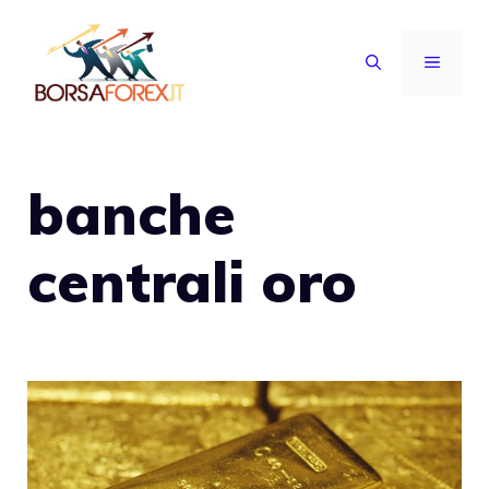
Vai
al
MENU
contenuto
banche
centrali oro