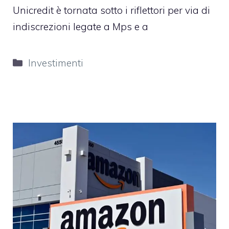
Unicredit è tornata sotto i riflettori per via di
indiscrezioni legate a Mps e a
Categorie
Investimenti