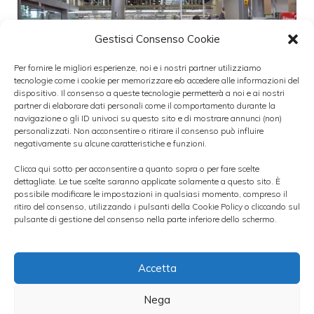
Gestisci Consenso Cookie
Per fornire le migliori esperienze, noi e i nostri partner utilizziamo
tecnologie come i cookie per memorizzare e/o accedere alle informazioni del
dispositivo. Il consenso a queste tecnologie permetterà a noi e ai nostri
partner di elaborare dati personali come il comportamento durante la
navigazione o gli ID univoci su questo sito e di mostrare annunci (non)
personalizzati. Non acconsentire o ritirare il consenso può influire
negativamente su alcune caratteristiche e funzioni.
Ferrari, arriva aumento del dividendo
Clicca qui sotto per acconsentire a quanto sopra o per fare scelte
dettagliate. Le tue scelte saranno applicate solamente a questo sito. È
Ferrari ha recentemente annunciato un
possibile modificare le impostazioni in qualsiasi momento, compreso il
ritiro del consenso, utilizzando i pulsanti della Cookie Policy o cliccando sul
aumento del dividendo per gli azionisti
pulsante di gestione del consenso nella parte inferiore dello schermo.
grazie ai risultati molto
Accetta
Categorie
dividendi
Nega