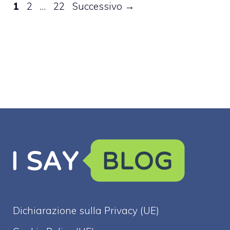
Pagina
Pagina
Pagina
1
2
…
22
Successivo
→
Dichiarazione sulla Privacy (UE)