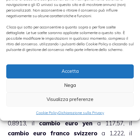
navigazione o gli ID univoci su questo sito e di mostrare annunci (non)
personalizzati. Non acconsentire o ritirare il consenso può influire
I dati pubblicati venerdì scorso hanno infatti
negativamente su alcune caratteristiche e funzioni.
evidenziato un marcato
rallentamento nella
Clicca qui sotto per acconsentire a quanto sopra o per fare scelte
dettagliate. Le tue scelte saranno applicate solamente a questo sito. È
creazione di posti di lavoro
, portando il
possibile modificare le impostazioni in qualsiasi momento, compreso il
tasso di disoccupazione al 9,1% dal
ritiro del consenso, utilizzando i pulsanti della Cookie Policy o cliccando sul
pulsante di gestione del consenso nella parte inferiore dello schermo.
precedente 9,0%. Il peggioramento del tasso
di disoccupazione ha portato il
Dollar Index
Accetta
a 73,775, ossia in calo dello 0,01%, livello che
non si registrava dallo scorso 5 maggio.
Nega
Visualizza preferenze
Poco dopo le 9:00 il
cambio euro dollaro
si
attesta a 1,4648, il
cambio euro sterlina
a
Cookie Policy
Dichiarazione sulla Privacy
0,8913, il
cambio euro yen
a 117,57, il
cambio euro franco svizzero
a 1,222, il