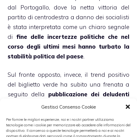
dal Portogallo, dove la netta vittoria del
partito di centrodestra a danno dei socialisti
è stata interpretata come un chiaro segnale
di
fine delle incertezze politiche che nel
corso degli ultimi mesi hanno turbato la
stabilità politica del paese
.
Sul fronte opposto, invece, il trend positivo
del biglietto verde ha subito una frenata a
seguito della
pubblicazione dei deludenti
dati inerenti al tasso di occupazione del
Gestisci Consenso Cookie
settore non agricolo
.
Per fornire le migliori esperienze, noi e i nostri partner utilizziamo
tecnologie come i cookie per memorizzare e/o accedere alle informazioni del
dispositivo. Il consenso a queste tecnologie permetterà a noi e ai nostri
partner di elaborare dati personali come il comportamento durante la