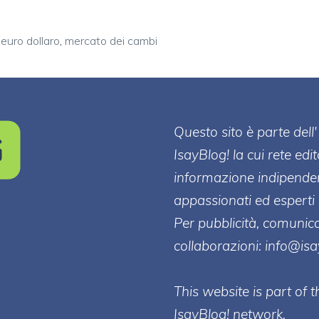
euro dollaro
,
mercato dei cambi
Questo sito è parte de
IsayBlog! la cui rete edi
informazione indipenden
appassionati ed esperti 
Per pubblicità, comunica
collaborazioni:
info@is
This website is part of
IsayBlog! network.