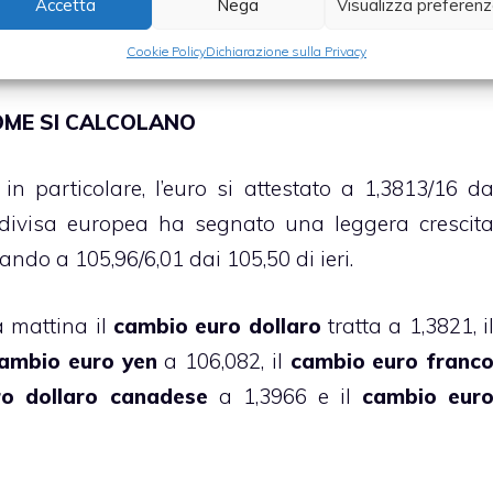
Accetta
Nega
Visualizza preferen
te a breve a seguito del downgrade sul ratin
 corso delle ultime ore.
Cookie Policy
Dichiarazione sulla Privacy
OME SI CALCOLANO
in particolare, l’euro si attestato a 1,3813/16 d
a divisa europea ha segnato una leggera crescit
ndo a 105,96/6,01 dai 105,50 di ieri.
a mattina il
cambio euro dollaro
tratta a 1,3821, i
ambio euro yen
a 106,082, il
cambio euro franc
o dollaro canadese
a 1,3966 e il
cambio eur