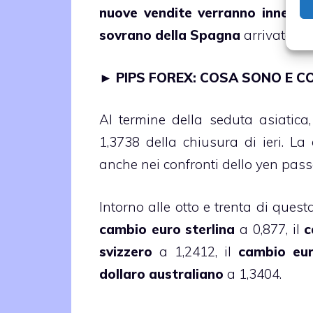
nuove vendite verranno innesca
sovrano della Spagna
arrivato nel
►
PIPS FOREX: COSA SONO E C
Al termine della seduta asiatica, 
1,3738 della chiusura di ieri. L
anche nei confronti dello yen passa
Intorno alle otto e trenta di quest
cambio euro sterlina
a 0,877, il
c
svizzero
a 1,2412, il
cambio eur
dollaro australiano
a 1,3404.