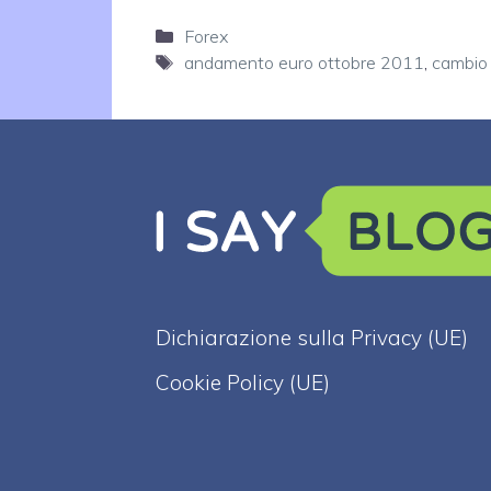
Categorie
Forex
Tag
andamento euro ottobre 2011
,
cambio 
Dichiarazione sulla Privacy (UE)
Cookie Policy (UE)