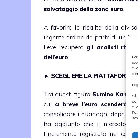
salvataggio della zona euro
.
A favorire la risalita della div
ingente ordine da parte di un fon
lieve recupero
gli analisti rite
dell’euro
.
Per
coo
que
com
►
SCEGLIERE LA PIATTAFORMA 
ann
neg
Tra questi figura
Sumino Kamei
,
Cli
sar
cui
a breve l’euro scenderà so
qua
Pol
consolidare i guadagni dopo la no
sch
ha aggiunto che il mercato co
l’incremento registrato nel corso