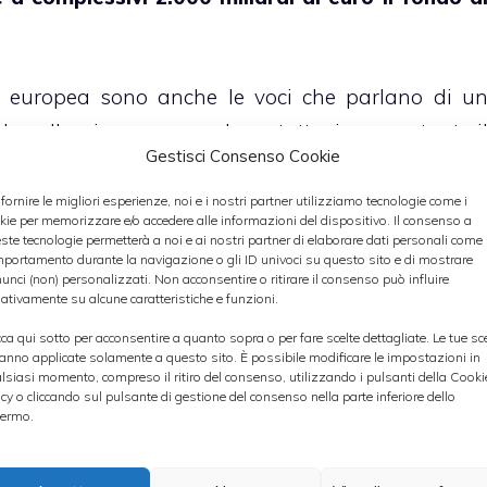
isa europea sono anche le voci che parlano di u
do sulla piazza newyorkese, tuttavia nonostante i
Gestisci Consenso Cookie
ngono che a breve si verificherà un nuovo cal
 fornire le migliori esperienze, noi e i nostri partner utilizziamo tecnologie come i
kie per memorizzare e/o accedere alle informazioni del dispositivo. Il consenso a
ste tecnologie permetterà a noi e ai nostri partner di elaborare dati personali come i
portamento durante la navigazione o gli ID univoci su questo sito e di mostrare
FOREX ONLINE
unci (non) personalizzati. Non acconsentire o ritirare il consenso può influire
ativamente su alcune caratteristiche e funzioni.
 analista di Bank of Tokyo-Mitsubishi UFJ, second
cca qui sotto per acconsentire a quanto sopra o per fare scelte dettagliate. Le tue sc
anno applicate solamente a questo sito. È possibile modificare le impostazioni in
tto quota 1,37 dollari
non essendo riuscito 
lsiasi momento, compreso il ritiro del consenso, utilizzando i pulsanti della Cooki
icy o cliccando sul pulsante di gestione del consenso nella parte inferiore dello
tizia del possibile aumento del fondo Efsf. Kame
ermo.
nsidera sopravvalutata la divisa europea dop
 della scorsa settimana, inoltre
è probabile ch