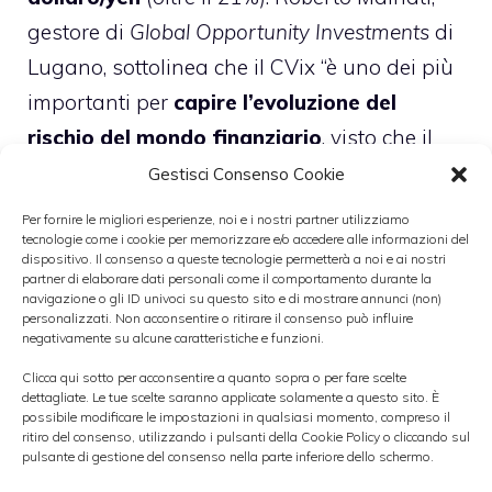
gestore di
Global Opportunity Investments
di
Lugano, sottolinea che il CVix “è uno dei più
importanti per
capire l’evoluzione del
rischio del mondo finanziario
, visto che il
valutario è il mercato più importante”.
Gestisci Consenso Cookie
Per fornire le migliori esperienze, noi e i nostri partner utilizziamo
►
COME PROTEGGERE I PROPRI RISPARMI
tecnologie come i cookie per memorizzare e/o accedere alle informazioni del
dispositivo. Il consenso a queste tecnologie permetterà a noi e ai nostri
DAGLI SHOCK DEI MERCATI
partner di elaborare dati personali come il comportamento durante la
navigazione o gli ID univoci su questo sito e di mostrare annunci (non)
personalizzati. Non acconsentire o ritirare il consenso può influire
Malnati fa notare che “
i cambi sono molto
negativamente su alcune caratteristiche e funzioni.
sensibili alle grandi crisi
e la volatilità è un
Clicca qui sotto per acconsentire a quanto sopra o per fare scelte
dettagliate. Le tue scelte saranno applicate solamente a questo sito. È
termometro significativo, anche perché
il
possibile modificare le impostazioni in qualsiasi momento, compreso il
ritiro del consenso, utilizzando i pulsanti della Cookie Policy o cliccando sul
forex non può essere manipolato
pulsante di gestione del consenso nella parte inferiore dello schermo.
globalmente
”. L’esperto mostra come la