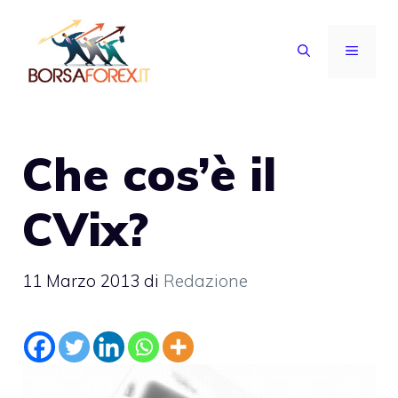
Vai
al
MENU
contenuto
Che cos’è il
CVix?
11 Marzo 2013
di
Redazione