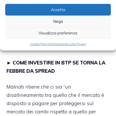
situazione attuale sia molto interessante per
Accetta
fare valutazioni utilizzando gli indici Vix e
Nega
CVix. A Wall Street il Dow Jones è sui
massimi di sempre con un Vix ai minimi dal
Visualizza preferenze
2007, mentre sui cambi la volatilità è in
Cookie Policy
Dichiarazione sulla Privacy
costante crescita.
►
COME INVESTIRE IN BTP SE TORNA LA
FEBBRE DA SPREAD
Malnati ritiene che ci sia “un
disallineamento tra quello che il mercato è
disposto a pagare per proteggersi sul
mercato dei cambi rispetto a quello per