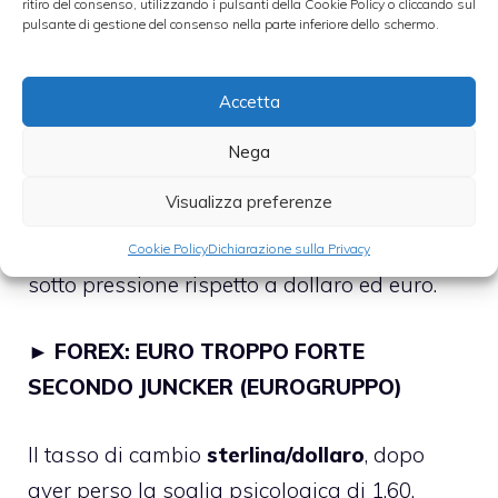
ritiro del consenso, utilizzando i pulsanti della Cookie Policy o cliccando sul
pulsante di gestione del consenso nella parte inferiore dello schermo.
anemica dell’economia. Inoltre, la
speculazione ribassista ha iniziato a
Accetta
mordere sempre più a seguito delle recenti
dichirazioni del premier David Cameron, che
Nega
ha parlato apertamente della
possibilità di
Visualizza preferenze
uscire dall’Unione Europea
nei prossimi
mesi. Sul forex la sterlina continua a restare
Cookie Policy
Dichiarazione sulla Privacy
sotto pressione rispetto a dollaro ed euro.
►
FOREX: EURO TROPPO FORTE
SECONDO JUNCKER (EUROGRUPPO)
Il tasso di cambio
sterlina/dollaro
, dopo
aver perso la soglia psicologica di 1,60,