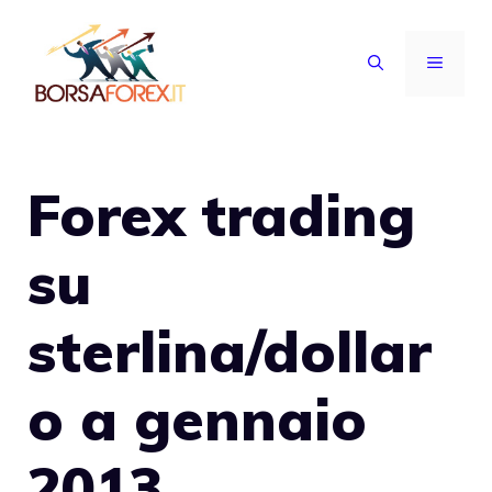
Vai
al
MENU
contenuto
Forex trading
su
sterlina/dollar
o a gennaio
2013