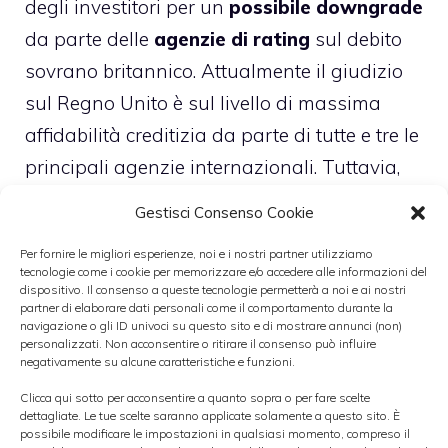
degli investitori per un
possibile downgrade
da parte delle
agenzie di rating
sul debito
sovrano britannico. Attualmente il giudizio
sul Regno Unito è sul livello di massima
affidabilità creditizia da parte di tutte e tre le
principali agenzie internazionali. Tuttavia,
sia
Moody’s
che
Fitch
hanno dichiarato
Gestisci Consenso Cookie
alcune settimane fa che il rating AAA era in
Per fornire le migliori esperienze, noi e i nostri partner utilizziamo
pericolo.
tecnologie come i cookie per memorizzare e/o accedere alle informazioni del
dispositivo. Il consenso a queste tecnologie permetterà a noi e ai nostri
partner di elaborare dati personali come il comportamento durante la
►
FOREX: EURO/DOLLARO RESPINTO
navigazione o gli ID univoci su questo sito e di mostrare annunci (non)
personalizzati. Non acconsentire o ritirare il consenso può influire
SULLA RESISTENZA DI 1,34
negativamente su alcune caratteristiche e funzioni.
Clicca qui sotto per acconsentire a quanto sopra o per fare scelte
A preoccupare le agenzie di rating è
dettagliate. Le tue scelte saranno applicate solamente a questo sito. È
possibile modificare le impostazioni in qualsiasi momento, compreso il
l’
elevato deficit di bilancio
e la crescita