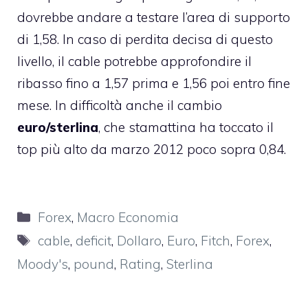
dovrebbe andare a testare l’area di supporto
di 1,58. In caso di perdita decisa di questo
livello, il cable potrebbe approfondire il
ribasso fino a 1,57 prima e 1,56 poi entro fine
mese. In difficoltà anche il cambio
euro/sterlina
, che stamattina ha toccato il
top più alto da marzo 2012 poco sopra 0,84.
Categorie
Forex
,
Macro Economia
Tag
cable
,
deficit
,
Dollaro
,
Euro
,
Fitch
,
Forex
,
Moody's
,
pound
,
Rating
,
Sterlina