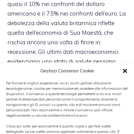
quasi il 10% nei confronti del dollaro
americano e il 7,5% nei confronti dell’euro. La
debolezza della valuta britannica riflette
quella dell’economia di Sua Maestà, che
rischia ancora una volta di finire in
recessione. Gli ultimi dati macroeconomici
evidenziano uno stato di salute pessimo
dell’economia britannica. Ieri anche la
Gestisci Consenso Cookie
produzione industriale è risultata in calo e
Per fornire le migliori esperienze, noi e i nostri partner utilizziamo
tecnologie come i cookie per memorizzare e/o accedere alle informazioni del
inferiore alle aspettative.
dispositivo. Il consenso a queste tecnologie permetterà a noi e ai nostri
partner di elaborare dati personali come il comportamento durante la
navigazione o gli ID univoci su questo sito e di mostrare annunci (non)
Categorie
personalizzati. Non acconsentire o ritirare il consenso può influire
Forex
negativamente su alcune caratteristiche e funzioni.
Clicca qui sotto per acconsentire a quanto sopra o per fare scelte
dettagliate. Le tue scelte saranno applicate solamente a questo sito. È