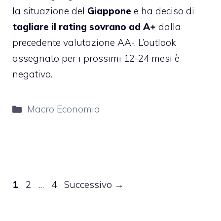
la situazione del
Giappone
e ha deciso di
tagliare il rating sovrano ad A+
dalla
precedente valutazione AA-. L’outlook
assegnato per i prossimi 12-24 mesi è
negativo.
Categorie
Macro Economia
Pagina
Pagina
Pagina
1
2
…
4
Successivo
→