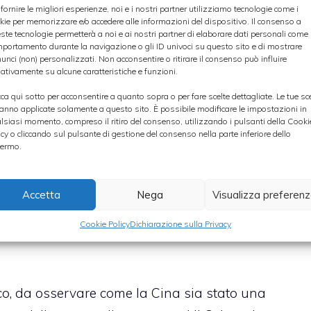
 fornire le migliori esperienze, noi e i nostri partner utilizziamo tecnologie come i
kie per memorizzare e/o accedere alle informazioni del dispositivo. Il consenso a
s fondamentali? Le più importanti sono il dollaro
ste tecnologie permetterà a noi e ai nostri partner di elaborare dati personali come i
portamento durante la navigazione o gli ID univoci su questo sito e di mostrare
se, il dollaro canadese e la corona norvegese.
unci (non) personalizzati. Non acconsentire o ritirare il consenso può influire
ativamente su alcune caratteristiche e funzioni.
no quasi sempre effettuati in dollari americani.
te troviamo poi le valute “esotiche” legate ai
cca qui sotto per acconsentire a quanto sopra o per fare scelte dettagliate. Le tue sc
anno applicate solamente a questo sito. È possibile modificare le impostazioni in
rand sudafricano, il real brasiliano e il peso
lsiasi momento, compreso il ritiro del consenso, utilizzando i pulsanti della Cooki
icy o cliccando sul pulsante di gestione del consenso nella parte inferiore dello
 valore di queste monete si è decisamente
ermo.
 di fattori, tra cui la discesa dei prezzi di
ttese di riduzione del piano di quantitative
Accetta
Nega
Visualizza preferen
pprezzamento del dollaro Usa.
Cookie Policy
Dichiarazione sulla Privacy
o, da osservare come la Cina sia stato una