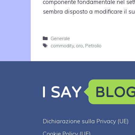
componente fondamentale nel setto
sembra disposto a modificare il suo
Categorie
Generale
Tag
commodity
,
oro
,
Petrolio
Dichiarazione sulla Privacy (UE)
Cookie Policy (UE)