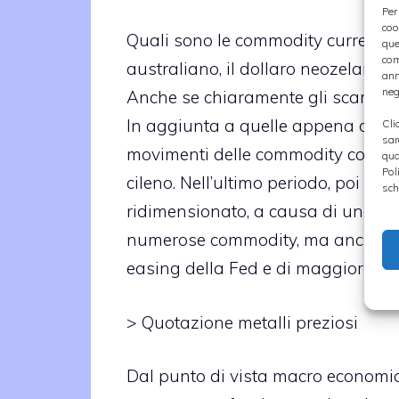
Per
coo
Quali sono le commodity currencie
que
com
australiano, il dollaro neozelande
ann
neg
Anche se chiaramente gli scambi so
In aggiunta a quelle appena descrit
Cli
sar
movimenti delle commodity come il 
qua
Pol
cileno. Nell’ultimo periodo, poi il
sch
ridimensionato, a causa di una serie
numerose commodity, ma anche le a
easing della Fed e di maggiore a
>
Quotazione metalli preziosi
Dal punto di vista macro economic