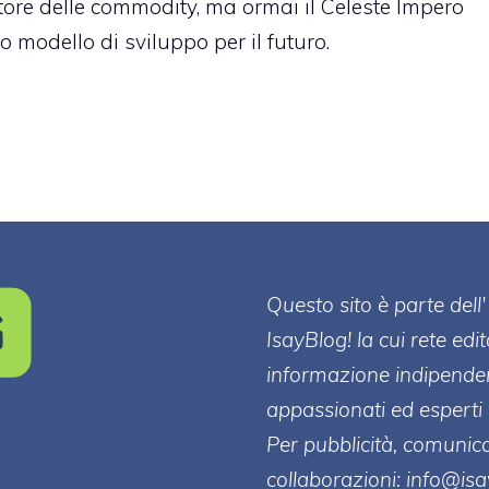
re delle commodity, ma ormai il Celeste Impero
 modello di sviluppo per il futuro.
Questo sito è parte de
IsayBlog! la cui rete edi
informazione indipenden
appassionati ed esperti 
Per pubblicità, comunica
collaborazioni:
info@is