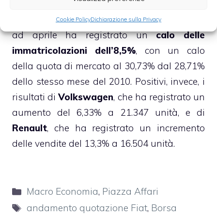
dalle singole case automobilistiche i dati
risultano decisamente negativi per
Fiat
, che
Cookie Policy
Dichiarazione sulla Privacy
ad aprile ha registrato un
calo delle
immatricolazioni dell’8,5%
, con un calo
della quota di mercato al 30,73% dal 28,71%
dello stesso mese del 2010. Positivi, invece, i
risultati di
Volkswagen
, che ha registrato un
aumento del 6,33% a 21.347 unità, e di
Renault
, che ha registrato un incremento
delle vendite del 13,3% a 16.504 unità.
Categorie
Macro Economia
,
Piazza Affari
Tag
andamento quotazione Fiat
,
Borsa