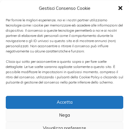
base annua del 2,2%.
Gestisci Consenso Cookie
Per fornire le migliori esperienze, noi e i nostri partner utilizziamo
tecnologie come i cookie per memorizzare e/o accedere alle informazioni del
dispositivo. Il consenso a queste tecnologie permetterà a noi e ai nostri
partner di elaborare dati personali come il comportamento durante la
Si tratta di un risultato che ha colto di
navigazione o gli ID univoci su questo sito e di mostrare annunci (non)
personalizzati. Non acconsentire o ritirare il consenso può influire
sorpresa gli analisti, certi che ad aprile si
negativamente su alcune caratteristiche e funzioni.
sarebbe verificata un’inversione di tendenza
Clicca qui sotto per acconsentire a quanto sopra o per fare scelte
nell’andamento delle immatricolazioni auto
dettagliate. Le tue scelte saranno applicate solamente a questo sito. È
possibile modificare le impostazioni in qualsiasi momento, compreso il
in Europa rispetto ai mesi precedenti, in
ritiro del consenso, utilizzando i pulsanti della Cookie Policy o cliccando sul
pulsante di gestione del consenso nella parte inferiore dello schermo.
quanto secondo le previsioni da aprile in poi
sarebbe dovuto cessare l’effetto incentivi
Accetta
2009.
Nega
Se si considerano le vendite messe a segno
Visualizza preferenze