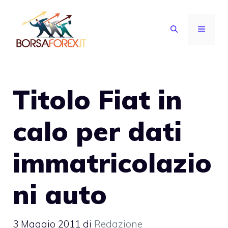
Vai
al
MENU
contenuto
Titolo Fiat in
calo per dati
immatricolazio
ni auto
3 Maggio 2011
di
Redazione