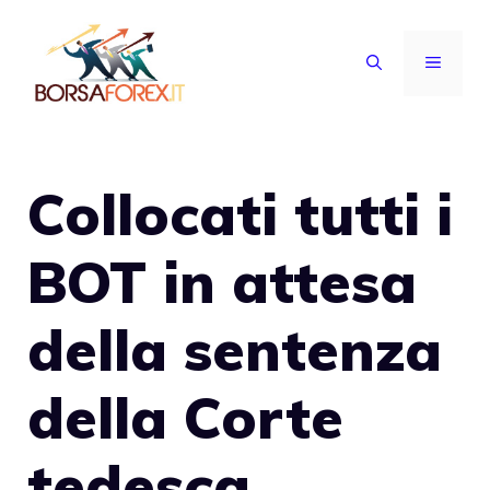
Vai
al
MENU
contenuto
Collocati tutti i
BOT in attesa
della sentenza
della Corte
tedesca