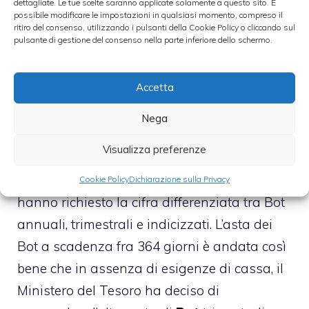
dettagliate. Le tue scelte saranno applicate solamente a questo sito. È
possibile modificare le impostazioni in qualsiasi momento, compreso il
L
‘asta da 7 miliardi di euro
è finita con
ritiro del consenso, utilizzando i pulsanti della Cookie Policy o cliccando sul
pulsante di gestione del consenso nella parte inferiore dello schermo.
rendimenti in rialzo. I bot annuali sono stati
piazzati ad un tasso di rendimento dello
Accetta
0,96%, in rialzo rispetto alle precedenti aste.
E’ stata comunque molto sostenuta la
Nega
richiesta dei titoli italiani. A fronte dei 7
Visualizza preferenze
miliardi richiesti dal Tesoro, gli investitori ne
hanno domandati in tutto 15. Gli investitori
Cookie Policy
Dichiarazione sulla Privacy
hanno richiesto la cifra differenziata tra Bot
annuali, trimestrali e indicizzati. L’asta dei
Bot a scadenza fra 364 giorni è andata così
bene che in assenza di esigenze di cassa, il
Ministero del Tesoro ha deciso di