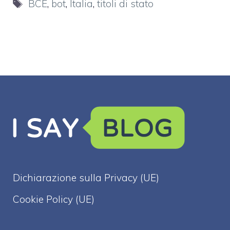
Tag
BCE
,
bot
,
Italia
,
titoli di stato
Dichiarazione sulla Privacy (UE)
Cookie Policy (UE)