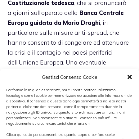
Costituzionale tedesca
, che si pronuncerà
a giorni sull’operato della
Banca Centrale
Europa guidata da Mario Draghi
, in
particolare sulle misure anti-spread, che
hanno consentito di congelare ed attenuare
la crisi e il contagio nei paesi periferici
dell’Unione Europea. Una eventuale
bocciatura da parte della Corte tedesca
Gestisci Consenso Cookie
delle misure della
BCE
aprirebbe a scenari
Per fornire le migliori esperienze, noi e i nostri partner utilizziamo
non meglio precisati e potrebbe verificarsi
tecnologie come i cookie per memorizzare e/o accedere alle informazioni del
nuovamente un’estate torrida sul lato
dispositivo. Il consenso a queste tecnologie permetterà a noi e ai nostri
partner di elaborare dati personali come il comportamento durante la
finanziario come quella del 2011, durante il
navigazione o gli ID univoci su questo sito e di mostrare annunci (non)
personalizzati. Non acconsentire o ritirare il consenso può influire
Governo Berlusconi, che fu portato poi a
negativamente su alcune caratteristiche e funzioni.
dimettersi.
Clicca qui sotto per acconsentire a quanto sopra o per fare scelte