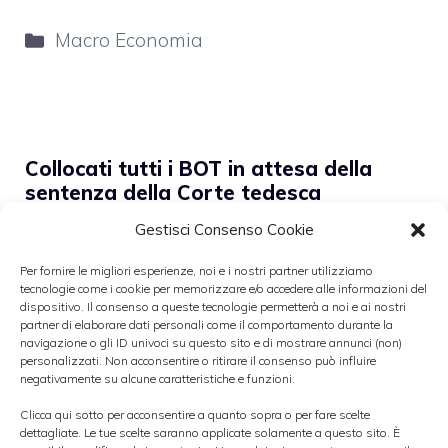
Categorie
Macro Economia
Collocati tutti i BOT in attesa della
sentenza della Corte tedesca
Gestisci Consenso Cookie
Per fornire le migliori esperienze, noi e i nostri partner utilizziamo
tecnologie come i cookie per memorizzare e/o accedere alle informazioni del
dispositivo. Il consenso a queste tecnologie permetterà a noi e ai nostri
partner di elaborare dati personali come il comportamento durante la
navigazione o gli ID univoci su questo sito e di mostrare annunci (non)
personalizzati. Non acconsentire o ritirare il consenso può influire
negativamente su alcune caratteristiche e funzioni.
Clicca qui sotto per acconsentire a quanto sopra o per fare scelte
dettagliate. Le tue scelte saranno applicate solamente a questo sito. È