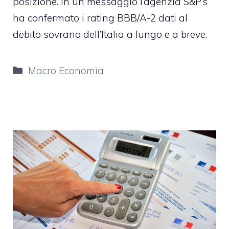
posizione. In un messaggio l’agenzia S&P’s
ha confermato i rating BBB/A-2 dati al
debito sovrano dell’Italia a lungo e a breve.
Categorie
Macro Economia