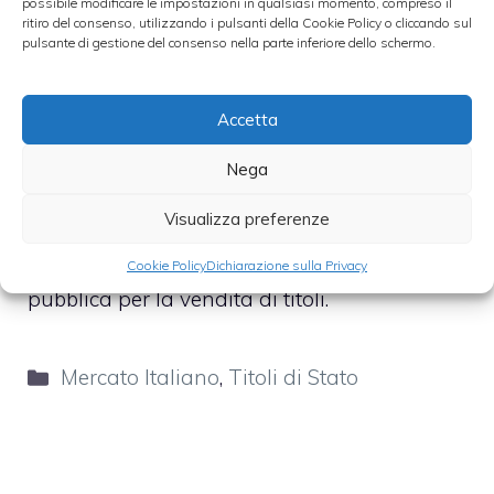
possibile modificare le impostazioni in qualsiasi momento, compreso il
ritiro del consenso, utilizzando i pulsanti della Cookie Policy o cliccando sul
pulsante di gestione del consenso nella parte inferiore dello schermo.
Il
ministero del Tesoro
ha provveduto ad
Accetta
emettere un
valore di 7 miliardi di euro in
titoli di stato
italiani con un anno di
Nega
scadenza (364 giorni
). Le tensioni dei
Visualizza preferenze
mercati e la volatilità dei tassi hanno fatto
da padrone in questa ultima audizione
Cookie Policy
Dichiarazione sulla Privacy
pubblica per la vendita di titoli.
Categorie
Mercato Italiano
,
Titoli di Stato