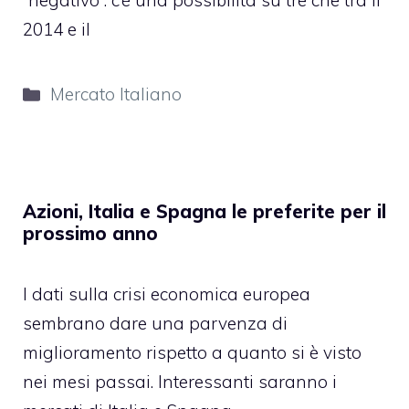
“negativo”: c’è una possibilità su tre che tra il
2014 e il
Categorie
Mercato Italiano
Azioni, Italia e Spagna le preferite per il
prossimo anno
I dati sulla crisi economica europea
sembrano dare una parvenza di
miglioramento rispetto a quanto si è visto
nei mesi passai. Interessanti saranno i