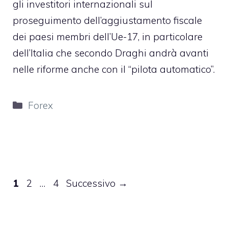
gli investitori internazionali sul
proseguimento dell’aggiustamento fiscale
dei paesi membri dell’Ue-17
, in particolare
dell’Italia che secondo Draghi andrà avanti
nelle riforme anche con il “pilota automatico”.
Categorie
Forex
Pagina
Pagina
Pagina
1
2
…
4
Successivo
→