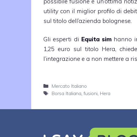
possibile fusione è un’ottima not
utility con il miglior profilo di de
sul titolo dell’azienda bolognese.
Gli esperti di
Equita sim
hanno in
1,25 euro sul titolo Hera, chied
l’integrazione e a non mettere a ri
Categorie
Mercato Italiano
Tag
Borsa Italiana
,
fusioni
,
Hera