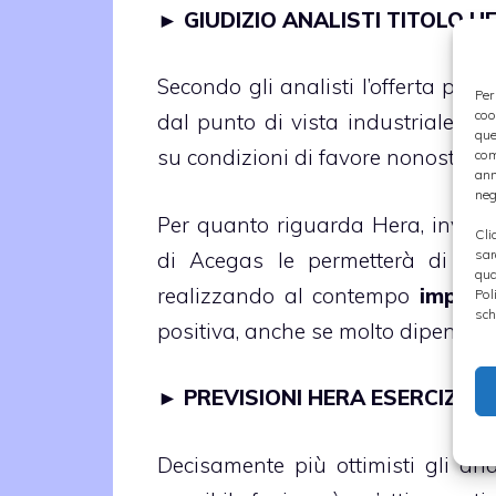
►
GIUDIZIO ANALISTI TITOLO H
Secondo gli analisti l’offerta pre
Per
coo
dal punto di vista industriale ch
que
su condizioni di favore nonostante
com
ann
neg
Per quanto riguarda Hera, invece,
Cli
sar
di Acegas le permetterà di cresc
qua
realizzando al contempo
importa
Pol
sch
positiva, anche se molto dipenderà
►
PREVISIONI HERA ESERCIZIO 
Decisamente più ottimisti gli ana