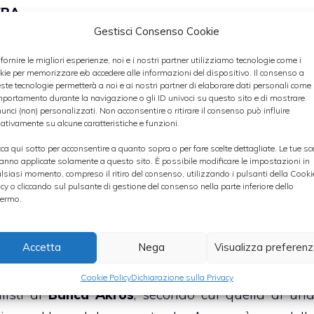
ERA
Gestisci Consenso Cookie
sentata da Hera sarebbe piuttosto vantaggiosa, si
 fornire le migliori esperienze, noi e i nostri partner utilizziamo tecnologie come i
kie per memorizzare e/o accedere alle informazioni del dispositivo. Il consenso a
e finanziario, quindi Acegas-Aps potrebbe contar
ste tecnologie permetterà a noi e ai nostri partner di elaborare dati personali come i
 le sue ridotte dimensioni.
portamento durante la navigazione o gli ID univoci su questo sito e di mostrare
unci (non) personalizzati. Non acconsentire o ritirare il consenso può influire
ativamente su alcune caratteristiche e funzioni.
 secondo gli analisti di
Intermonte
l’acquisizion
cca qui sotto per acconsentire a quanto sopra o per fare scelte dettagliate. Le tue sc
anno applicate solamente a questo sito. È possibile modificare le impostazioni in
ere nei territori contigui di Padova e Trieste
lsiasi momento, compreso il ritiro del consenso, utilizzando i pulsanti della Cooki
nti sinergie
. La notizia, dunque, a loro avviso 
icy o cliccando sul pulsante di gestione del consenso nella parte inferiore dello
ermo.
 dal prezzo che sarà pattuito dalle parti.
Accetta
Nega
Visualizza preferen
2012
Cookie Policy
Dichiarazione sulla Privacy
listi di
Banca Akros
, secondo cui quella di un