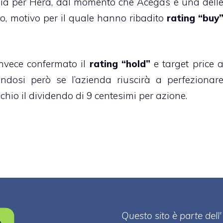
izia per Hera, dal momento che Acegas è una dell
bito, motivo per il quale hanno ribadito
rating “buy
vece confermato il
rating “hold”
e target price 
endosi però se l’azienda riuscirà a perfezionar
schio il dividendo di 9 centesimi per azione.
Questo sito è parte de