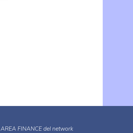
e
”
a
e
ll' AREA FINANCE
del network