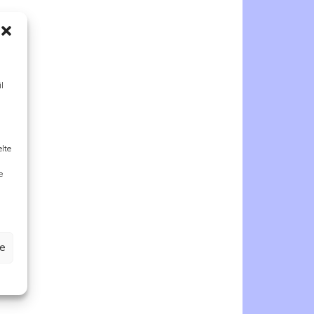
a
e
l
e
elte
,
e
è
ze
a