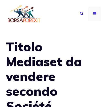
Vai
al
MENU
contenuto
Titolo
Mediaset da
vendere
secondo
Société