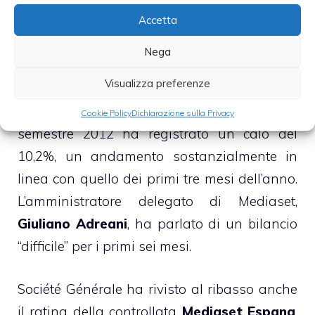
causato un calo di circa il 10% del titolo nel
Accetta
corso dell’ultima settimana.
Nega
Il vicepresidente di Mediaset
Pier Silvio
Visualizza preferenze
Berlusconi
, ricordiamo, ha dichiarato che la
raccolta pubblicitaria in Italia nel primo
Cookie Policy
Dichiarazione sulla Privacy
semestre 2012 ha registrato un calo del
10,2%, un andamento sostanzialmente in
linea con quello dei primi tre mesi dell’anno.
L’amministratore delegato di Mediaset,
Giuliano Adreani
, ha parlato di un bilancio
“difficile” per i primi sei mesi.
Société Générale ha rivisto al ribasso anche
il rating della controllata
Mediaset Espana
,