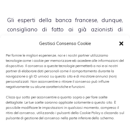
Gli esperti della banca francese, dunque,
consigliano di fatto ai già azionisti di
vendere le azioni Mediaset che hanno nel
Gestisci Consenso Cookie
loro portafoglio e agli altri investitori di non
Per fornire le migliori esperienze, noi e i nostri partner utilizziamo
acquistarle. Al contempo è stato tagliato
tecnologie come i cookie per memorizzare e/o accedere alle informazioni del
anche il
target price da 1,55 a 1,1 euro
.
dispositivo. Il consenso a queste tecnologie permetterà a noi e ai nostri
partner di elaborare dati personali come il comportamento durante la
navigazione o gli ID univoci su questo sito e di mostrare annunci (non)
personalizzati. Non acconsentire o ritirare il consenso può influire
Ad influire sulla decisione della banca
negativamente su alcune caratteristiche e funzioni.
francese sono stati soprattutto i dati poco
Clicca qui sotto per acconsentire a quanto sopra o per fare scelte
incoraggianti diffusi dalla società nei giorni
dettagliate. Le tue scelte saranno applicate solamente a questo sito. È
possibile modificare le impostazioni in qualsiasi momento, compreso il
scorsi in merito all’andamento della
ritiro del consenso, utilizzando i pulsanti della Cookie Policy o cliccando sul
pulsante di gestione del consenso nella parte inferiore dello schermo.
raccolta pubblicitaria
, dati che hanno