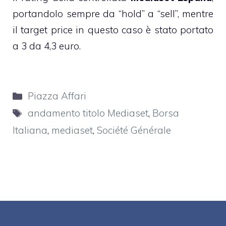
portandolo sempre da “hold” a “sell”, mentre
il target price in questo caso è stato portato
a 3 da 4,3 euro.
Categorie
Piazza Affari
Tag
andamento titolo Mediaset
,
Borsa
Italiana
,
mediaset
,
Société Générale