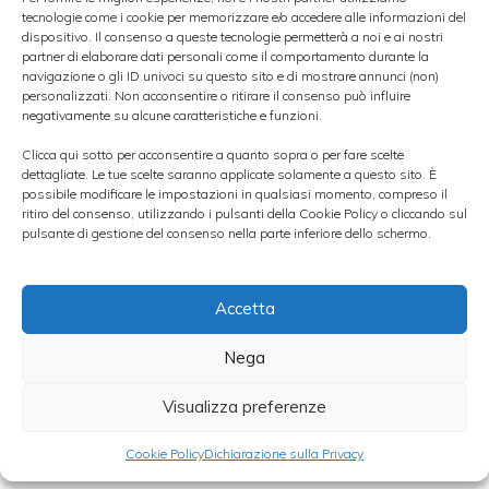
tecnologie come i cookie per memorizzare e/o accedere alle informazioni del
dispositivo. Il consenso a queste tecnologie permetterà a noi e ai nostri
Complessivamente, quindi,
la società ha
partner di elaborare dati personali come il comportamento durante la
navigazione o gli ID univoci su questo sito e di mostrare annunci (non)
registrato richieste per 18.512.000 nuovi
personalizzati. Non acconsentire o ritirare il consenso può influire
negativamente su alcune caratteristiche e funzioni.
titoli da parte di 121 soggetti
. Le azioni
Clicca qui sotto per acconsentire a quanto sopra o per fare scelte
sono state vendute al prezzo do 0,50 euro
dettagliate. Le tue scelte saranno applicate solamente a questo sito. È
possibile modificare le impostazioni in qualsiasi momento, compreso il
ciascuna.
ritiro del consenso, utilizzando i pulsanti della Cookie Policy o cliccando sul
pulsante di gestione del consenso nella parte inferiore dello schermo.
Categorie
Piazza Affari
Accetta
Nega
Visualizza preferenze
Ritorno in Borsa Bioera finalizzato ad
acquisizioni e crescita
Cookie Policy
Dichiarazione sulla Privacy