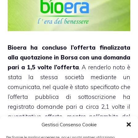
Bioera
ha concluso l’offerta finalizzata
alla quotazione in Borsa con una domanda
pari a 1,5 volte l’offerta
. A renderlo noto è
stata la stessa società mediante un
comunicata, nel quale è stato specificato che
l’offerta pubblica di sottoscrizione ha
registrato domande pari a circa 2,1 volte il
quantitativo offerto, mentre nell’ambito del
Gestisci Consenso Cookie
collocamento istituzionale la richiesta è
stata pari a circa 1,3 volte l’offerta.
Per fornire le migliori esperienze, noi e i nostri partner utilizziamo