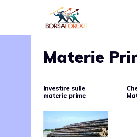
Vai
al
contenuto
Materie Pr
Investire sulle
Che
materie prime
Mat