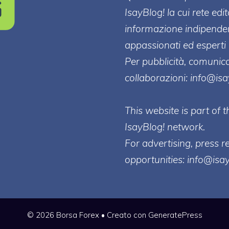
IsayBlog! la cui rete edi
informazione indipenden
appassionati ed esperti 
Per pubblicità, comunica
collaborazioni:
info@is
This website is part of
IsayBlog! network.
For advertising, press r
opportunities:
info@isa
© 2026 Borsa Forex
• Creato con
GeneratePress