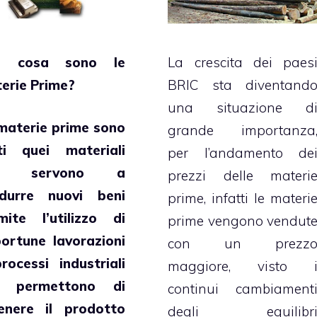
e cosa sono le
La crescita dei paes
erie Prime?
BRIC sta diventand
una situazione d
aterie prime
sono
grande importanza
ti quei materiali
per l’andamento de
e servono a
prezzi delle materi
durre nuovi beni
prime, infatti le materi
mite l’utilizzo di
prime vengono vendut
ortune lavorazioni
con un prezz
rocessi industriali
maggiore, visto 
e permettono di
continui cambiament
enere il prodotto
degli equilibr