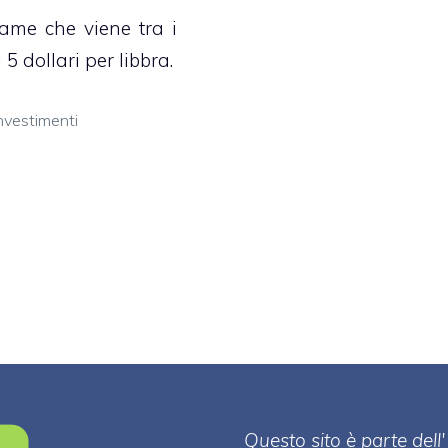
 rame che viene tra i
i 5 dollari per libbra.
ategorie
nvestimenti
Questo sito è parte de