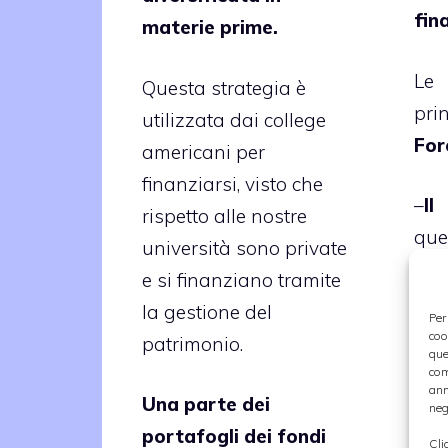
fina
materie prime.
Le
Questa strategia è
pri
utilizzata dai college
For
americani per
finanziarsi, visto che
–
Il
rispetto alle nostre
qu
università sono private
fac
e si finanziano tramite
70 
la gestione del
Per
bari
coo
patrimonio.
que
com
ann
-L’
Una parte dei
neg
val
portafogli dei fondi
Cli