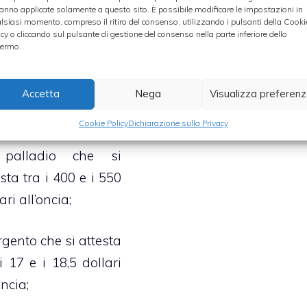
 dollari all’oncia;
anno applicate solamente a questo sito. È possibile modificare le impostazioni in
4%.
lsiasi momento, compreso il ritiro del consenso, utilizzando i pulsanti della Cooki
icy o cliccando sul pulsante di gestione del consenso nella parte inferiore dello
 platino che sta
ermo.
Categorie
Investimenti
estando su valori
orno ai 1400 e i 1600
Accetta
Nega
Visualizza preferen
ari l’oncia;
Cookie Policy
Dichiarazione sulla Privacy
 palladio che si
sta tra i 400 e i 550
ari all’oncia;
rgento che si attesta
i 17 e i 18,5 dollari
oncia;