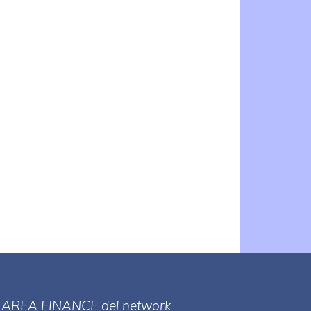
ll' AREA FINANCE
del network