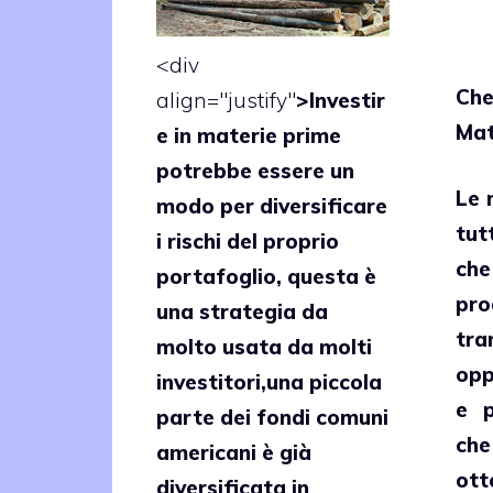
<div
Ch
align="justify"
>Investir
Mat
e in materie prime
potrebbe essere un
Le
m
modo per diversificare
tut
i rischi del proprio
ch
portafoglio, questa è
pro
una strategia da
tra
molto usata da molti
opp
investitori,una piccola
e p
parte dei fondi comuni
ch
americani è già
ott
diversificata in