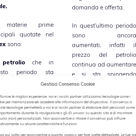
le.
domanda e offerta.
 materie prime
In quest’ultimo period
ncipali quotate nel
sono ancor
ex
sono:
aumentati, infatti i
prezzo del petroli
 petrolio
che in
continua ad aumentar
esto periodo sta
e si sta spingend
endo oscillando tra i
verso quota 100 dollar
Gestisci Consenso Cookie
e i 75 dollari al
al barile, infatti l
 fornire le migliori esperienze, noi e i nostri partner utilizziamo tecnologie come i
le;
kie per memorizzare e/o accedere alle informazioni del dispositivo. Il consenso a
domanda dell’oro ner
ste tecnologie permetterà a noi e ai nostri partner di elaborare dati personali come i
verso la fine del 200
portamento durante la navigazione o gli ID univoci su questo sito e di mostrare
unci (non) personalizzati. Non acconsentire o ritirare il consenso può influire
oro che sta facendo
era aumentat
ativamente su alcune caratteristiche e funzioni.
ori tra i 1100 e i
portandosi attorno a
cca qui sotto per acconsentire a quanto sopra o per fare scelte dettagliate. Le tue sc