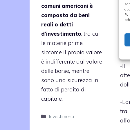
1300
sar
comuni americani è
qua
composta da beni
Pol
-Il
sch
reali o detti
att
d’investimento
, tra cui
int
le materie prime,
doll
siccome il propio valore
è indifferente dal valore
-Il
delle borse, mentre
atte
sono una sicurezza in
doll
fatto di perdita di
capitale.
-L’a
tra 
Categorie
Investimenti
all’