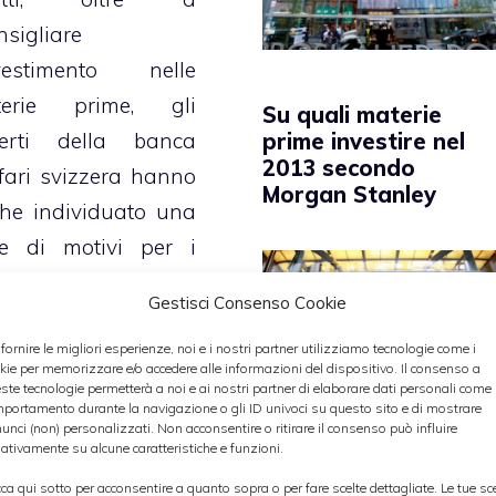
nsigliare
nvestimento nelle
terie prime, gli
Su quali materie
erti della banca
prime investire nel
2013 secondo
ffari svizzera hanno
Morgan Stanley
he individuato una
ie di motivi per i
li
tale tipologie di
Gestisci Consenso Cookie
vestimento è
nsigliata e poco
 fornire le migliori esperienze, noi e i nostri partner utilizziamo tecnologie come i
kie per memorizzare e/o accedere alle informazioni del dispositivo. Il consenso a
ttifera
, come
ste tecnologie permetterà a noi e ai nostri partner di elaborare dati personali come i
portamento durante la navigazione o gli ID univoci su questo sito e di mostrare
timoniato anche dal
unci (non) personalizzati. Non acconsentire o ritirare il consenso può influire
Gli analisti dell
ativamente su alcune caratteristiche e funzioni.
gressivo
principali banch
cca qui sotto per acconsentire a quanto sopra o per fare scelte dettagliate. Le tue sc
ostamento degli