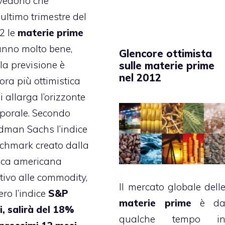
vedono che
’ultimo trimestre del
2 le
materie prime
anno molto bene,
Glencore ottimista
la previsione è
sulle materie prime
nel 2012
ora più ottimistica
i allarga l’orizzonte
porale. Secondo
dman Sachs l’indice
chmark creato dalla
ca americana
ativo alle commodity,
Il mercato globale dell
ero l’indice
S&P
materie prime
è d
i, salirà del 18%
qualche tempo i