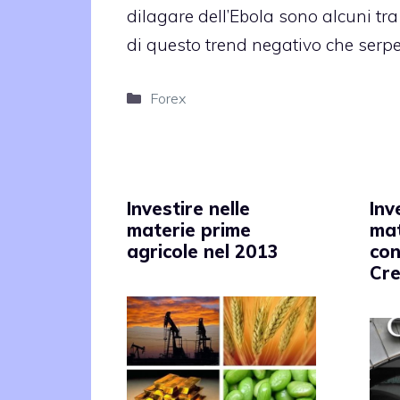
dilagare dell’Ebola sono alcuni tra
di questo trend negativo che serpeg
Categorie
Forex
Investire nelle
Inv
materie prime
mat
agricole nel 2013
con
Cre