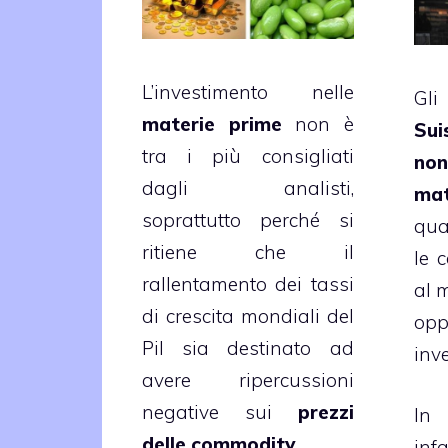
L’investimento nelle
Gli
materie prime
non è
Sui
tra i più consigliati
non
dagli analisti,
ma
soprattutto perché si
qua
ritiene che il
le 
rallentamento dei tassi
al 
di crescita mondiali del
op
Pil sia destinato ad
inv
avere ripercussioni
negative sui
prezzi
In 
delle commodity
.
in