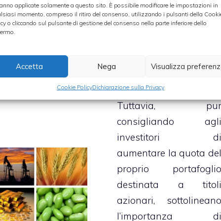
anno applicate solamente a questo sito. È possibile modificare le impostazioni in
d’affari di tutto i
estimenti
dalle
lsiasi momento, compreso il ritiro del consenso, utilizzando i pulsanti della Cooki
icy o cliccando sul pulsante di gestione del consenso nella parte inferiore dello
mondo sono pronti 
mody alle materie
ermo.
scommettere in un
me registrato nel
ripresa del mercat
o degli ultimi mesi.
Accetta
Nega
Visualizza preferen
azionario
nel corso de
Cookie Policy
Dichiarazione sulla Privacy
prossimo anno
ategorie
nvestimenti
Tuttavia, pu
consigliando agl
investitori d
aumentare la quota de
proprio portafogli
destinata a titol
azionari, sottolinean
l’importanza d