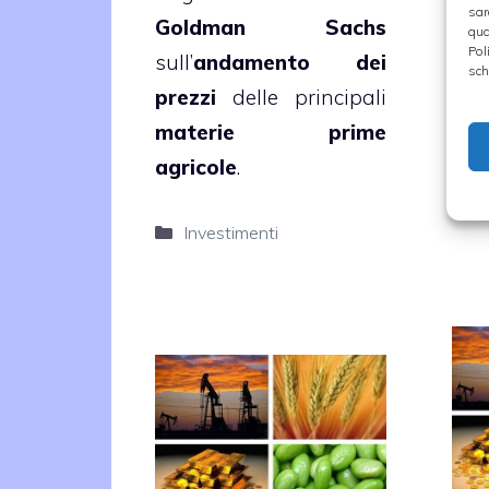
sar
Goldman Sachs
inv
qua
Pol
sull’
andamento dei
com
sch
prezzi
delle principali
pri
materie prime
cors
agricole
.
C
I
Categorie
Investimenti