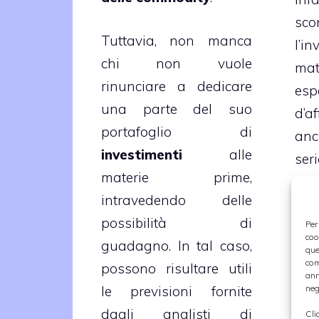
sco
Tuttavia, non manca
l’i
chi non vuole
ma
rinunciare a dedicare
esp
una parte del suo
d’a
portafoglio di
anc
investimenti
alle
ser
materie prime,
qua
intravedendo delle
in
possibilità di
sco
Per
coo
guadagno. In tal caso,
fru
que
com
possono risultare utili
tes
ann
le previsioni fornite
neg
pro
dagli analisti di
Cli
sp