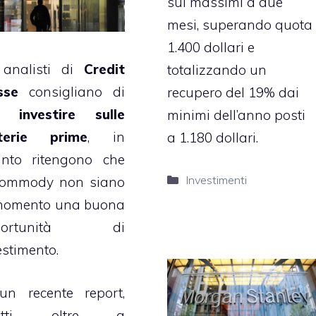
sui massimi a due
mesi, superando quota
1.400 dollari e
 analisti di
Credit
totalizzando un
sse
consigliano di
recupero del 19% dai
 investire sulle
minimi dell’anno posti
terie prime
, in
a 1.180 dollari.
nto ritengono che
Categorie
Investimenti
commody non siano
momento una buona
portunità di
estimento.
un recente report,
fatti, oltre a