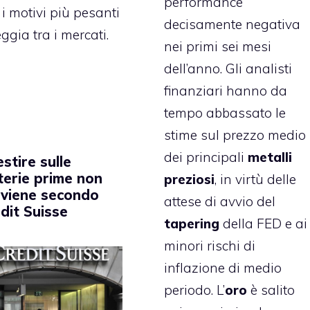
performance
 i motivi più pesanti
decisamente negativa
gia tra i mercati.
nei primi sei mesi
dell’anno. Gli analisti
finanziari hanno da
tempo abbassato le
stime sul prezzo medio
dei principali
metalli
estire sulle
erie prime non
preziosi
, in virtù delle
viene secondo
attese di avvio del
dit Suisse
tapering
della FED e ai
minori rischi di
inflazione di medio
periodo. L’
oro
è salito