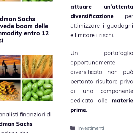
attuare un’attent
diversificazione
pe
ldman Sachs
ottimizzare i guadagn
vede boom delle
modity entro 12
e limitare i rischi.
i
Un portafogli
opportunamente
diversificato non pu
pertanto risultare priv
di una component
dedicata alle
materi
prime
.
analisti finanziari di
dman Sachs
Categorie
Investimenti