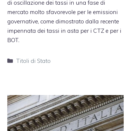
di oscillazione dei tassi in una fase di
mercato molto sfavorevole per le emissioni
governative, come dimostrato dalla recente
impennata dei tassi in asta per i CTZ e per i
BOT.
Categorie
Titoli di Stato