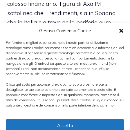
colosso finanziario. Il guru di Axa IM
sottolinea che “i rendimenti, sia in Spagna
che in Italia e altrove nella periferia euro,
Gestisci Consenso Cookie
sono ancora molto superiori al tasso atteso
di crescita del Pil nominale dei prossimi
Per fornire le migliori esperienze, noi e i nostri partner utilizziamo
tecnologie come i cookie per memorizzare e/o accedere alle informazioni del
anni”. Gli spread di Italia e Spagna sono
dispositivo. Il consenso a queste tecnologie permetterà a noi e ai nostri
partner di elaborare dati personali come il comportamento durante la
ormai ai livelli di inizio 2012.
navigazione o gli ID univoci su questo sito e di mostrare annunci (non)
personalizzati. Non acconsentire o ritirare il consenso può influire
negativamente su alcune caratteristiche e funzioni.
Categorie
Titoli di Stato
Clicca qui sotto per acconsentire a quanto sopra o per fare scelte
dettagliate. Le tue scelte saranno applicate solamente a questo sito. È
possibile modificare le impostazioni in qualsiasi momento, compreso il
ritiro del consenso, utilizzando i pulsanti della Cookie Policy o cliccando sul
pulsante di gestione del consenso nella parte inferiore dello schermo.
Accetta