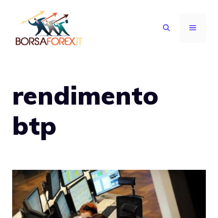
Vai
al
MENU
contenuto
rendimento
btp