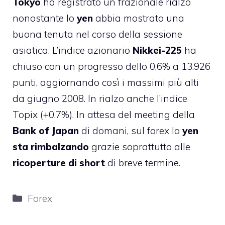
Tokyo
ha registrato un frazionale rialzo
nonostante lo
yen
abbia mostrato una
buona tenuta nel corso della sessione
asiatica. L’indice azionario
Nikkei-225
ha
chiuso con un progresso dello 0,6% a 13.926
punti, aggiornando così i massimi più alti
da giugno 2008. In rialzo anche l’indice
Topix (+0,7%). In attesa del meeting della
Bank of Japan
di domani, sul forex lo
yen
sta rimbalzando
grazie soprattutto alle
ricoperture di short
di breve termine.
Categorie
Forex