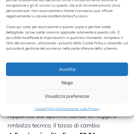
navigazione o gli ID univoci su questo sito e di mostrare annunci (non)
personalizzati. Non acconsentire o ritirare il consenso può influire
negativamente su alcune caratteristiche e funzioni.
Clicca qui sotto per acconsentire a quanto sopra o per fare scelte
dettagliate. Le tue scelte saranno applicate solamente a questo sito. È
possibile modificare le impostazioni in qualsiasi momento, compreso il
ritiro del consenso, utilizzando i pulsanti della Cookie Policy o cliccando sul
pulsante di gestione del consenso nella parte inferiore dello schermo.
Accetta
Nega
La
svalutazione dello yen
è proseguita
Visualizza preferenze
anche ieri, mentre stamattina la valuta
Cookie Policy
Dichiarazione sulla Privacy
nipponica sta sperimentando un leggero
rimbalzo tecnico. Il tasso di cambio