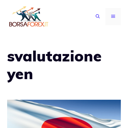
Vai
al
MENU
contenuto
svalutazione
yen