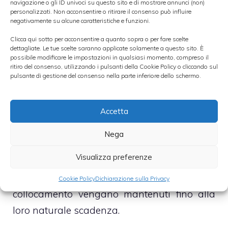
sottoscrizioni e delle condizioni di
navigazione o gli ID univoci su questo sito e di mostrare annunci (non)
personalizzati. Non acconsentire o ritirare il consenso può influire
mercato
.
negativamente su alcune caratteristiche e funzioni.
Clicca qui sotto per acconsentire a quanto sopra o per fare scelte
►
DETTAGLI COLLOCAMENTO BTP ITALIA
dettagliate. Le tue scelte saranno applicate solamente a questo sito. È
possibile modificare le impostazioni in qualsiasi momento, compreso il
4-7 GIUGNO 2012
ritiro del consenso, utilizzando i pulsanti della Cookie Policy o cliccando sul
pulsante di gestione del consenso nella parte inferiore dello schermo.
Per poter determinare il rendimento netto,
Accetta
tuttavia, all’ipotesi di rendimento sopra
avanzata
occorre sottrarre la ritenuta
Nega
fiscale del 12,5%
e, eventualmente,
Visualizza preferenze
aggiungere il premio del 4 per mille previsto
nel caso in cui i titoli acquistati in sede di
Cookie Policy
Dichiarazione sulla Privacy
collocamento vengano mantenuti fino alla
loro naturale scadenza.