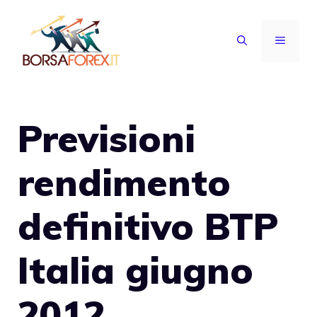
Vai
al
MENU
contenuto
Previsioni
rendimento
definitivo BTP
Italia giugno
2012