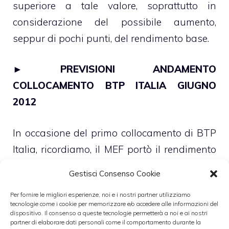
superiore a tale valore, soprattutto in
considerazione del possibile aumento,
seppur di pochi punti, del rendimento base.
►
PREVISIONI ANDAMENTO
COLLOCAMENTO BTP ITALIA GIUGNO
2012
In occasione del primo collocamento di BTP
Italia, ricordiamo, il MEF portò il rendimento
base al 2,45% dal 2,25% fissato a ridosso
Gestisci Consenso Cookie
dell’inizio del collocamento. La decisione
Per fornire le migliori esperienze, noi e i nostri partner utilizziamo
definitiva a riguardo verrà presa il prossimo
tecnologie come i cookie per memorizzare e/o accedere alle informazioni del
7 giugno,
in considerazione del numero di
dispositivo. Il consenso a queste tecnologie permetterà a noi e ai nostri
partner di elaborare dati personali come il comportamento durante la