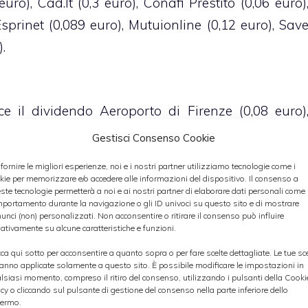
ro), Cad.It (0,3 euro), Conafi Prestito (0,06 euro)
prinet (0,089 euro), Mutuionline (0,12 euro), Sav
.
 il dividendo Aeroporto di Firenze (0,08 euro)
 e Brianza (0,0364 euro), Beni Stabili (0,22 euro)
Gestisci Consenso Cookie
tion (0,27 euro), Datalogic (0,15 euro), Interpum
 fornire le migliori esperienze, noi e i nostri partner utilizziamo tecnologie come i
ro).
kie per memorizzare e/o accedere alle informazioni del dispositivo. Il consenso a
ste tecnologie permetterà a noi e ai nostri partner di elaborare dati personali come i
portamento durante la navigazione o gli ID univoci su questo sito e di mostrare
cea (0,3 euro), Ansaldo STS (0,18 euro), Ascopiav
unci (non) personalizzati. Non acconsentire o ritirare il consenso può influire
ativamente su alcune caratteristiche e funzioni.
 Azimut (0,55 euro), Banca Generali (0,9 euro), Banc
cca qui sotto per acconsentire a quanto sopra o per fare scelte dettagliate. Le tue sc
 euro), Bonifiche Ferraresi (0,04 euro), Brunell
anno applicate solamente a questo sito. È possibile modificare le impostazioni in
lsiasi momento, compreso il ritiro del consenso, utilizzando i pulsanti della Cooki
cem (0,05 euro), Campari (0,07 euro), Cattolic
icy o cliccando sul pulsante di gestione del consenso nella parte inferiore dello
ermo.
,16 euro), Cementir (0,04 euro), Credem (0,12 euro)