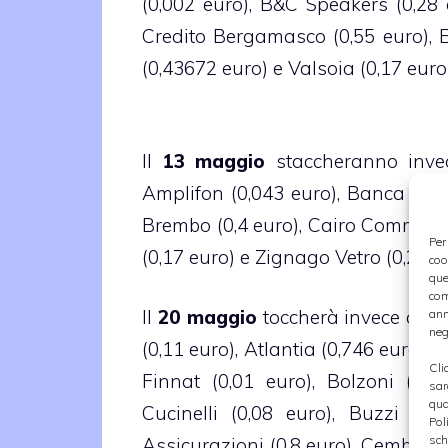
(0,002 euro), B&C Speakers (0,28 eu
Credito Bergamasco (0,55 euro), Es
(0,43672 euro) e Valsoia (0,17 euro)
Il
13 maggio
staccheranno invece
Amplifon (0,043 euro), Banca Desio
Brembo (0,4 euro), Cairo Communica
Per
(0,17 euro) e Zignago Vetro (0,25 eu
coo
que
com
Il
20 maggio
toccherà invece ad A
ann
neg
(0,11 euro), Atlantia (0,746 euro),
Cli
Finnat (0,01 euro), Bolzoni (0,05
sar
qua
Cucinelli (0,08 euro), Buzzi Uni
Pol
sch
Assicurazioni (0,8 euro), Cembre (0