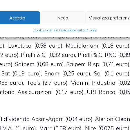
wer (0,0259 euro), El.En. (0,5 euro), Elica (0,023
,08 euro), Erg (0,4 euro), Geox (0,06 euro), General
Accetta
Nega
Visualizza preferen
ilo (1,49 euro), Indesit (0,2 euro), Intesa Sanpaol
Cookie Policy
Dichiarazione sulla Privacy
061 euro), Italcementi (0,06 euro), Italcementi RS
o), Luxottica (0,58 euro), Mediolanum (0,18 euro)
euro), Pirelli & C. (0,32 euro), Pirelli & C. RNC (0,3
 euro), Saipem (0,68 euro), Saipem Risp. (0,71 euro)
Sat (0,19 euro), Snam (0,25 euro), Sol (0,1 euro)
035 euro), Tod’s (2,7 euro), Vianini Industria (0,0
Vittoria Assicurazioni (0,17 euro), UBI Banca (0,0
l dividendo Acsm-Agam (0,04 euro), Alerion Clea
I.M.A. (1 euro), Marr (0,58 euro), Nice (0,075 euro)