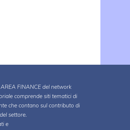
s
ll' AREA FINANCE
del network
toriale comprende siti tematici di
te che contano sul contributo di
del settore.
ti e