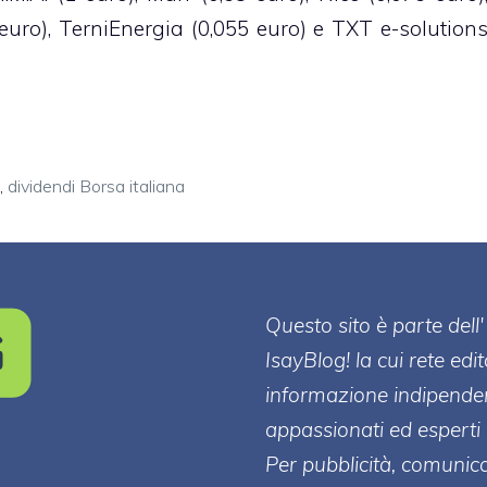
euro), TerniEnergia (0,055 euro) e TXT e-solution
,
dividendi Borsa italiana
Questo sito è parte de
IsayBlog! la cui rete edi
informazione indipenden
appassionati ed esperti 
Per pubblicità, comunica