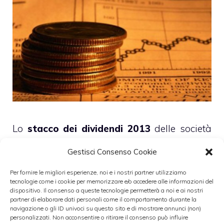
Lo
stacco dei
dividendi 2013
delle società
quotate a
Piazza Affari
, relativi all’esercizio
Gestisci Consenso Cookie
2012, inizia ad aprile, anche se la maggior
Per fornire le migliori esperienze, noi e i nostri partner utilizziamo
parte delle cedole distribuite quest’anno
tecnologie come i cookie per memorizzare e/o accedere alle informazioni del
saranno staccate il prossimo mese.
dispositivo. Il consenso a queste tecnologie permetterà a noi e ai nostri
partner di elaborare dati personali come il comportamento durante la
navigazione o gli ID univoci su questo sito e di mostrare annunci (non)
personalizzati. Non acconsentire o ritirare il consenso può influire
Si inizia il
15 aprile
con
Sias
, che staccherà