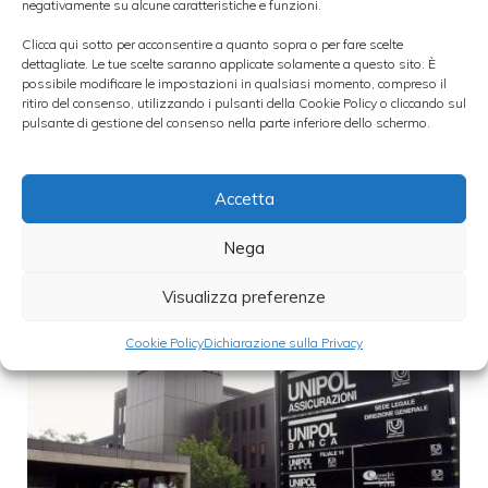
negativamente su alcune caratteristiche e funzioni.
a favore dei suoi azionisti una cedola di
1,2
Clicca qui sotto per acconsentire a quanto sopra o per fare scelte
euro per azione
, con messa in pagamento a
dettagliate. Le tue scelte saranno applicate solamente a questo sito. È
possibile modificare le impostazioni in qualsiasi momento, compreso il
partire dal giorno 18 dello stesso mese.
ritiro del consenso, utilizzando i pulsanti della Cookie Policy o cliccando sul
pulsante di gestione del consenso nella parte inferiore dello schermo.
Categorie
dividendi
Accetta
Nega
Visualizza preferenze
Cookie Policy
Dichiarazione sulla Privacy