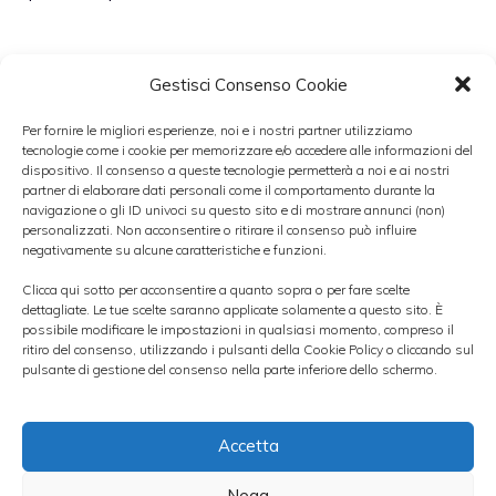
Gestisci Consenso Cookie
Il fido può invece essere definito una somma
Per fornire le migliori esperienze, noi e i nostri partner utilizziamo
tecnologie come i cookie per memorizzare e/o accedere alle informazioni del
di denaro che viene messa a disposizione
dispositivo. Il consenso a queste tecnologie permetterà a noi e ai nostri
del cliente, che può però scegliere di
partner di elaborare dati personali come il comportamento durante la
navigazione o gli ID univoci su questo sito e di mostrare annunci (non)
utilizzarne solo una parte. In questo caso
gli
personalizzati. Non acconsentire o ritirare il consenso può influire
negativamente su alcune caratteristiche e funzioni.
interessi vengono applicati solo sulla
Clicca qui sotto per acconsentire a quanto sopra o per fare scelte
somma di denaro che il cliente ha
dettagliate. Le tue scelte saranno applicate solamente a questo sito. È
possibile modificare le impostazioni in qualsiasi momento, compreso il
utilizzato
. Il fido, inoltre, a differenza del
ritiro del consenso, utilizzando i pulsanti della Cookie Policy o cliccando sul
prestito non viene concesso mediante un
pulsante di gestione del consenso nella parte inferiore dello schermo.
accredito della soma pattuita ma il cliente
ne usufruisce attraverso lo “scoperto” sul
Accetta
proprio
conto corrente
fino a raggiungere
Nega