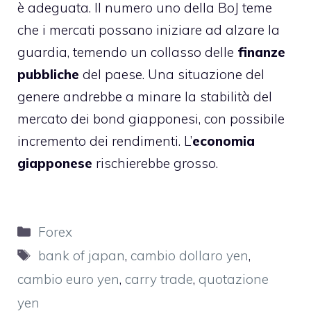
è adeguata. Il numero uno della BoJ teme
che i mercati possano iniziare ad alzare la
guardia, temendo un collasso delle
finanze
pubbliche
del paese. Una situazione del
genere andrebbe a minare la stabilità del
mercato dei bond giapponesi, con possibile
incremento dei rendimenti. L’
economia
giapponese
rischierebbe grosso.
Categorie
Forex
Tag
bank of japan
,
cambio dollaro yen
,
cambio euro yen
,
carry trade
,
quotazione
yen