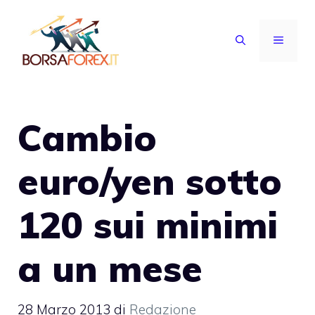
Vai
al
MENU
contenuto
Cambio
euro/yen sotto
120 sui minimi
a un mese
28 Marzo 2013
di
Redazione