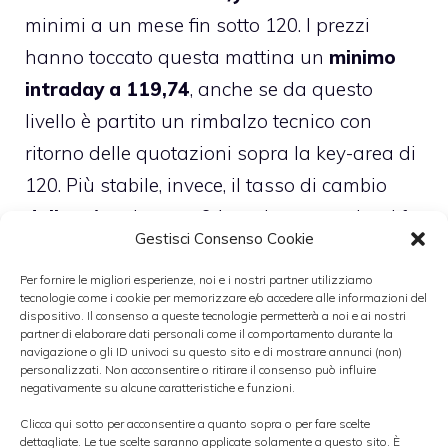
minimi a un mese fin sotto 120. I prezzi
hanno toccato questa mattina un
minimo
intraday a 119,74
, anche se da questo
livello è partito un rimbalzo tecnico con
ritorno delle quotazioni sopra la key-area di
120. Più stabile, invece, il tasso di cambio
dollaro/yen
in area 94, anche se tre giorni fa
Gestisci Consenso Cookie
i prezzi erano scesi fino in area 93,50.
Per fornire le migliori esperienze, noi e i nostri partner utilizziamo
tecnologie come i cookie per memorizzare e/o accedere alle informazioni del
►
CAMBIO EURO/DOLLARO CROLLA A
dispositivo. Il consenso a queste tecnologie permetterà a noi e ai nostri
partner di elaborare dati personali come il comportamento durante la
1,2750 SUI MINIMI A 4 MESI
navigazione o gli ID univoci su questo sito e di mostrare annunci (non)
personalizzati. Non acconsentire o ritirare il consenso può influire
negativamente su alcune caratteristiche e funzioni.
Intanto, mentre lo yen prova a rialzare la
Clicca qui sotto per acconsentire a quanto sopra o per fare scelte
testa dopo mesi di forti perdite, la
Bank of
dettagliate. Le tue scelte saranno applicate solamente a questo sito. È