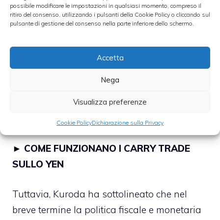
possibile modificare le impostazioni in qualsiasi momento, compreso il
Japan
ha lanciato un allarme sulla
ritiro del consenso, utilizzando i pulsanti della Cookie Policy o cliccando sul
sostenibilità del
debito pubblico
del paese
pulsante di gestione del consenso nella parte inferiore dello schermo.
del Sol Levante. In attesa della riunione della
BoJ della prossima settimana, il nuovo
Accetta
governatore
Haruiko Kuroda
ha dichiarato
Nega
che il debito pubblico dl Giappone è
Visualizza preferenze
“anormale” e “insostenibile” nel lungo
periodo.
Cookie Policy
Dichiarazione sulla Privacy
►
COME FUNZIONANO I CARRY TRADE
SULLO YEN
Tuttavia, Kuroda ha sottolineato che nel
breve termine la politica fiscale e monetaria