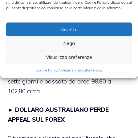
Il biglietto verde sta mostrando i muscoli
ritiro del consenso, utilizzando i pulsanti della Cookie Policy o cliccando sul
pulsante di gestione del consenso nella parte inferiore dello schermo.
praticamente contro tutte le più importanti
valute del G-7. Il tasso di cambio
Accetta
sterlina/dollaro
è sceso fino in area 1,5170,
sui livelli più bassi da oltre un mese. Una
Nega
settimana fa il cable quotava poco sotto la
Visualizza preferenze
resistenza di area 1,5590 – 1,56. E come
dimenticare il cambio
dollaro/yen
, che in
Cookie Policy
Dichiarazione sulla Privacy
sette giorni è passato da area 98,80 a
102,80 circa.
►
DOLLARO AUSTRALIANO PERDE
APPEAL SUL FOREX