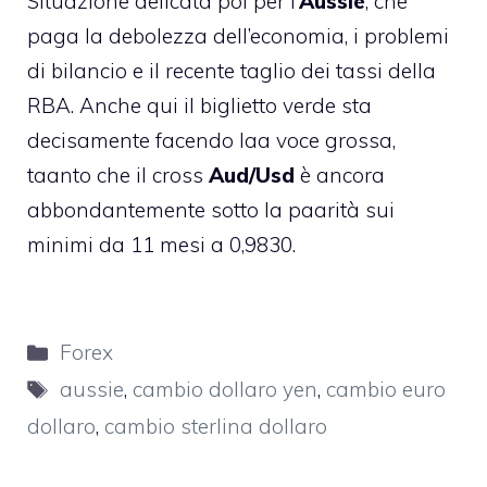
Situazione delicata poi per l’
Aussie
, che
paga la debolezza dell’economia, i problemi
di bilancio e il recente taglio dei tassi della
RBA. Anche qui il biglietto verde sta
decisamente facendo laa voce grossa,
taanto che il cross
Aud/Usd
è ancora
abbondantemente sotto la paarità sui
minimi da 11 mesi a 0,9830.
Categorie
Forex
Tag
aussie
,
cambio dollaro yen
,
cambio euro
dollaro
,
cambio sterlina dollaro