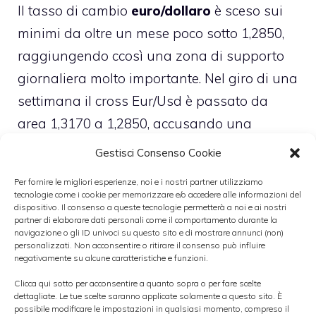
Il tasso di cambio
euro/dollaro
è sceso sui
minimi da oltre un mese poco sotto 1,2850,
raggiungendo ccosì una zona di supporto
giornaliera molto importante. Nel giro di una
settimana il cross Eur/Usd è passato da
area 1,3170 a 1,2850, accusando una
perdita del 2,5%. Se i prezzi riusciranno a
Gestisci Consenso Cookie
perforare definitivamente il supporto di
Per fornire le migliori esperienze, noi e i nostri partner utilizziamo
1,2850, è probabile un approdo in area
tecnologie come i cookie per memorizzare e/o accedere alle informazioni del
dispositivo. Il consenso a queste tecnologie permetterà a noi e ai nostri
1,2750 nel giro di 2-3 sedute.
partner di elaborare dati personali come il comportamento durante la
navigazione o gli ID univoci su questo sito e di mostrare annunci (non)
personalizzati. Non acconsentire o ritirare il consenso può influire
►
EFFETTO-KURODA SPINGE
negativamente su alcune caratteristiche e funzioni.
DOLLARO/YEN AI MASSIMI DAL 2008
Clicca qui sotto per acconsentire a quanto sopra o per fare scelte
dettagliate. Le tue scelte saranno applicate solamente a questo sito. È
possibile modificare le impostazioni in qualsiasi momento, compreso il