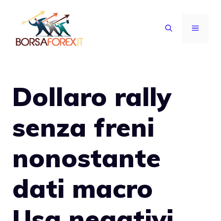
Vai
al
MENU
contenuto
Dollaro rally
senza freni
nonostante
dati macro
Usa negativi