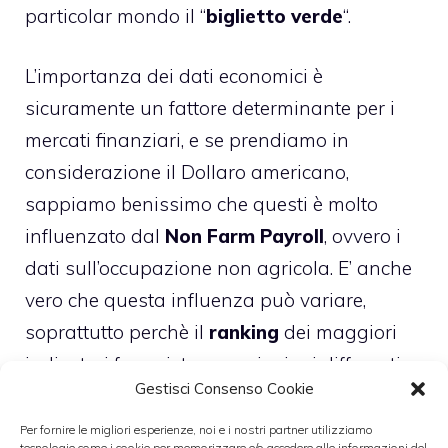
particolar mondo il “
biglietto verde
“.
L’importanza dei dati economici è
sicuramente un fattore determinante per i
mercati finanziari, e se prendiamo in
considerazione il Dollaro americano,
sappiamo benissimo che questi è molto
influenzato dal
Non Farm Payroll
, ovvero i
dati sull’occupazione non agricola. E’ anche
vero che questa influenza può variare,
soprattutto perchè il
ranking
dei maggiori
indicatori fa registrare variazioni differenti
Gestisci Consenso Cookie
ogni anno.
Per fornire le migliori esperienze, noi e i nostri partner utilizziamo
tecnologie come i cookie per memorizzare e/o accedere alle informazioni del