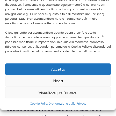
Quindi è necessario essere consapevoli che i
dispositivo. Il consenso a queste tecnologie permetterà a noi e ai nostri
partner di elaborare dati personali come il comportamento durante la
dati economici non presentano tutti la
navigazione o gli ID univoci su questo sito e di mostrare annunci (non)
stessa influenza e che alcuni di questi
personalizzati. Non acconsentire o ritirare il consenso può influire
negativamente su alcune caratteristiche e funzioni.
possono determinare dei cambiamenti
Clicca qui sotto per acconsentire a quanto sopra o per fare scelte
anche molto rapidi. Tra i fattori da
dettagliate. Le tue scelte saranno applicate solamente a questo sito. È
possibile modificare le impostazioni in qualsiasi momento, compreso il
considerare, inoltre, ci sono anche
ritiro del consenso, utilizzando i pulsanti della Cookie Policy o cliccando sul
determinate situazioni economiche che
pulsante di gestione del consenso nella parte inferiore dello schermo.
fanno registrare degli impatti singolari e
spesso duraturi sul
Dollaro americano
.
Accetta
Nega
Per esempio alcune situazioni influenzanti
portano a delle reazioni istintive che fanno
Visualizza preferenze
fluttuare il valore del “biglietto verde”; e tra
Cookie Policy
Dichiarazione sulla Privacy
queste possiamo portare come esempio il