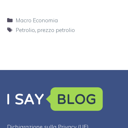
Categorie
Macro Economia
Tag
Petrolio
,
prezzo petrolio
Dichiarazione sulla Privacy (UE)