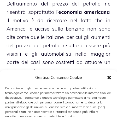
Dell’aumento del prezzo del petrolio ne
risentirà soprattutto l’
economia americana
.
Il motivo è da ricercare nel fatto che in
America le accise sulla benzina non sono
alte come quelle italiane, per cui gli aumenti
del prezzo del petrolio risultano essere più
visibili e gli automobilisti nella maggior
parte dei casi sono costretti ad attuare un
taglio delle spese, con ripercussioni
Gestisci Consenso Cookie
sull’intera economia, compresi comparti che
hanno poco o niente a che vedere con la
Per fornire le migliori esperienze, noi e i nostri partner utilizziamo
tecnologie come i cookie per memorizzare e/o accedere alle informazioni del
benzina. Come se non bastasse tutto ciò
dispositivo. Il consenso a queste tecnologie permetterà a noi e ai nostri
partner di elaborare dati personali come il comportamento durante la
provoca un
incremento dell’inflazione
e
navigazione o gli ID univoci su questo sito e di mostrare annunci (non)
spinge la Banca centrale ad attuare un
personalizzati. Non acconsentire o ritirare il consenso può influire
negativamente su alcune caratteristiche e funzioni.