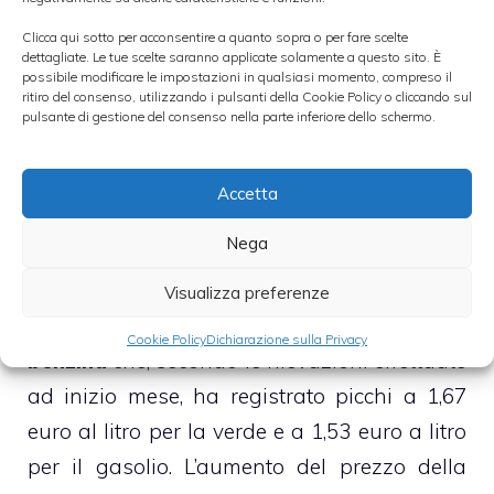
rialzo dei tassi di interesse, una decisione di
Clicca qui sotto per acconsentire a quanto sopra o per fare scelte
cui ne risentono soprattutto le famiglie e le
dettagliate. Le tue scelte saranno applicate solamente a questo sito. È
possibile modificare le impostazioni in qualsiasi momento, compreso il
imprese e che va quindi a
rallentare
ritiro del consenso, utilizzando i pulsanti della Cookie Policy o cliccando sul
ulteriormente la ripresa economica
.
pulsante di gestione del consenso nella parte inferiore dello schermo.
[LEGGI]
PREVISIONI PREZZO PETROLIO
Accetta
2011-2012 ALZATE DA GOLDMAN SACHS
Nega
In Italia l’aumento del prezzo del petrolio
Visualizza preferenze
influisce soprattutto sul prezzo della
Cookie Policy
Dichiarazione sulla Privacy
benzina
che, secondo le rilevazioni effettuate
ad inizio mese, ha registrato picchi a 1,67
euro al litro per la verde e a 1,53 euro a litro
per il gasolio. L’aumento del prezzo della