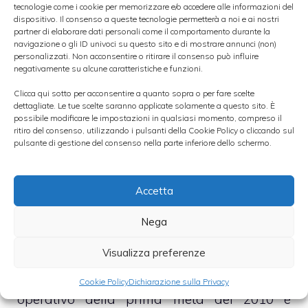
tecnologie come i cookie per memorizzare e/o accedere alle informazioni del
dispositivo. Il consenso a queste tecnologie permetterà a noi e ai nostri
partner di elaborare dati personali come il comportamento durante la
Prendendo in considerazione l’intero
navigazione o gli ID univoci su questo sito e di mostrare annunci (non)
personalizzati. Non acconsentire o ritirare il consenso può influire
semestre, l’utile netto ha segnato un calo del
negativamente su alcune caratteristiche e funzioni.
21% a 261,2 milioni, che però potevano
Clicca qui sotto per acconsentire a quanto sopra o per fare scelte
essere 318,4 senza la valorizzazione al fair
dettagliate. Le tue scelte saranno applicate solamente a questo sito. È
possibile modificare le impostazioni in qualsiasi momento, compreso il
value delle principali attività e passività
ritiro del consenso, utilizzando i pulsanti della Cookie Policy o cliccando sul
pulsante di gestione del consenso nella parte inferiore dello schermo.
potenziali acquisite.
Gli impieghi sono cresciuti del 7,1% mentre
Accetta
la raccolta diretta dell’8,8%. Mps ha tagliato i
Nega
costi del 3,5% a 1,69 miliardi di euro: il
Visualizza preferenze
margine di intermediazione è rimasto stabile
nel semestre a 2,79 miliardi. Il risultato
Cookie Policy
Dichiarazione sulla Privacy
operativo della prima metà del 2010 è