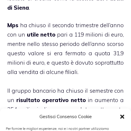
di Siena
.
Mps
ha chiuso il secondo trimestre dell’anno
con un
utile netto
pari a 119 milioni di euro,
mentre nello stesso periodo dell’anno scorso
questo valore si era fermato a quota 31,9
milioni di euro, e questo è dovuto soprattutto
alla vendita di alcune filiali.
Il gruppo bancario ha chiuso il semestre con
un
risultato operativo netto
in aumento a
254 milioni di euro, un dato nettamente
Gestisci Consenso Cookie
migliore delle previsioni degli analisti, ferme
a quota 110 milioni.
Per fornire le migliori esperienze, noi e i nostri partner utilizziamo