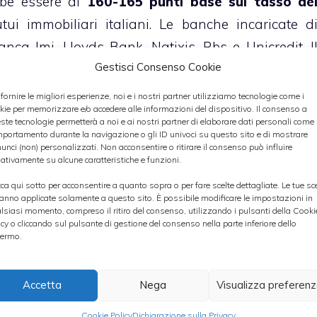
bbe essere di
160-165 punti base sul tasso de
ui immobiliari italiani. Le banche incaricate d
nca Imi, Lloyds Bank, Natixis, Rbs e Unicredit. I
Gestisci Consenso Cookie
+ da Standard & Poor’s e A da Fitch.
 fornire le migliori esperienze, noi e i nostri partner utilizziamo tecnologie come i
kie per memorizzare e/o accedere alle informazioni del dispositivo. Il consenso a
ste tecnologie permetterà a noi e ai nostri partner di elaborare dati personali come i
o Unicredit a poco più di un’ora dall’apertura dell
portamento durante la navigazione o gli ID univoci su questo sito e di mostrare
unci (non) personalizzati. Non acconsentire o ritirare il consenso può influire
ltre quattro punti percentuali
a 4,05 euro. A
ativamente su alcune caratteristiche e funzioni.
utto la notizia dell’allentamento delle regole d
cca qui sotto per acconsentire a quanto sopra o per fare scelte dettagliate. Le tue sc
anno applicate solamente a questo sito. È possibile modificare le impostazioni in
In particolare, nel corso della riunione di ieri è stat
lsiasi momento, compreso il ritiro del consenso, utilizzando i pulsanti della Cooki
danti gli standard sulla liquidità (LCR, Liquidit
icy o cliccando sul pulsante di gestione del consenso nella parte inferiore dello
ermo.
gore sempre dal 1° gennaio 2015, ma solo al 60%
 gennaio 2019 in virtù di incrementi annuali di 1
Accetta
Nega
Visualizza preferen
Cookie Policy
Dichiarazione sulla Privacy