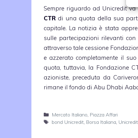
Sempre riguardo ad Unicredit va 
CTR
di una quota della sua part
capitale. La notizia è stata app
sulle partecipazioni rilevanti co
attraverso tale cessione Fondazi
e azzerato completamente il suo 
quota, tuttavia, la Fondazione CT
azioniste, preceduta da Carivero
rimane il fondo di Abu Dhabi Aaba
Categorie
Mercato Italiano
,
Piazza Affari
Tag
bond Unicredit
,
Borsa Italiana
,
Unicredit