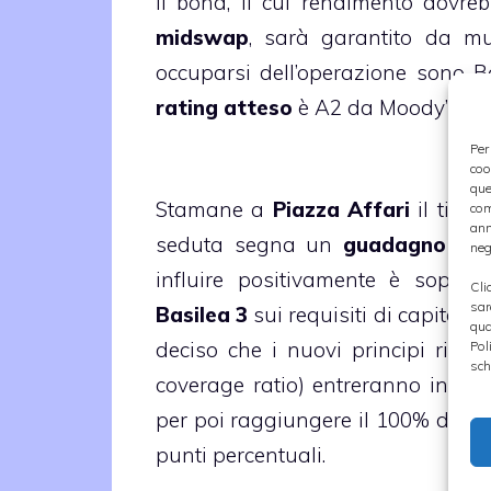
Il bond, il cui rendimento dovre
midswap
, sarà garantito da mut
occuparsi dell’operazione sono Ba
rating atteso
è A2 da Moody’s, AA
Per
coo
que
Stamane a
Piazza Affari
il titol
com
ann
seduta segna un
guadagno di o
neg
influire positivamente è sopratt
Cli
sar
Basilea 3
sui requisiti di capitale. 
qua
deciso che i nuovi principi riguar
Pol
sch
coverage ratio) entreranno in vi
per poi raggiungere il 100% dal 1°
punti percentuali.