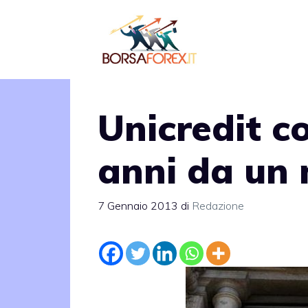
Vai
al
contenuto
Unicredit c
anni da un 
7 Gennaio 2013
di
Redazione