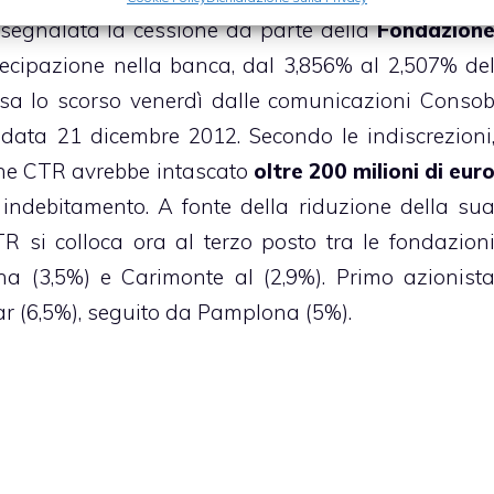
segnalata la cessione da parte della
Fondazion
ecipazione nella banca, dal 3,856% al 2,507% de
resa lo scorso venerdì dalle comunicazioni Conso
n data 21 dicembre 2012. Secondo le indiscrezioni
one CTR avrebbe intascato
oltre 200 milioni di eur
indebitamento. A fonte della riduzione della su
R si colloca ora al terzo posto tra le fondazion
na (3,5%) e Carimonte al (2,9%). Primo azionist
r (6,5%), seguito da Pamplona (5%).