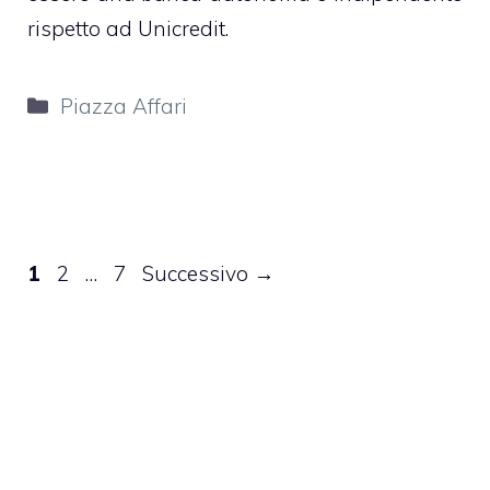
rispetto ad Unicredit.
Categorie
Piazza Affari
Pagina
Pagina
Pagina
1
2
…
7
Successivo
→