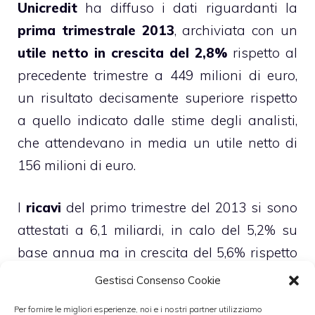
Unicredit
ha diffuso i dati riguardanti la
prima trimestrale 2013
, archiviata con un
utile netto in crescita del 2,8%
rispetto al
precedente trimestre a 449 milioni di euro,
un risultato decisamente superiore rispetto
a quello indicato dalle stime degli analisti,
che attendevano in media un utile netto di
156 milioni di euro.
I
ricavi
del primo trimestre del 2013 si sono
attestati a 6,1 miliardi, in calo del 5,2% su
base annua ma in crescita del 5,6% rispetto
al trimestre precedente, mentre il
margine
Gestisci Consenso Cookie
operativo lordo
è risultato pari a 2,3
Per fornire le migliori esperienze, noi e i nostri partner utilizziamo