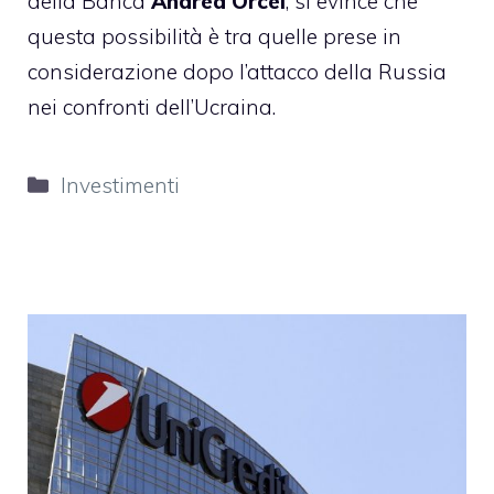
della Banca
Andrea Orcel
, si evince che
questa possibilità è tra quelle prese in
considerazione dopo l’attacco della Russia
nei confronti dell’Ucraina.
Categorie
Investimenti