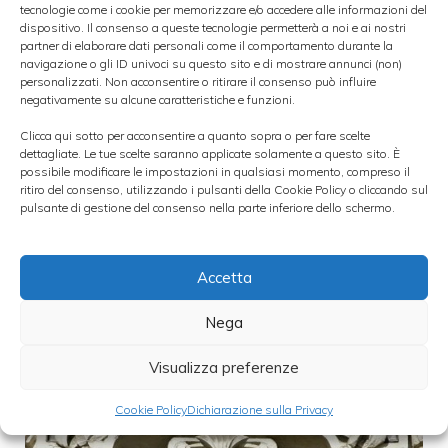
miliardi, ossia in calo del 10,1% su base
tecnologie come i cookie per memorizzare e/o accedere alle informazioni del
dispositivo. Il consenso a queste tecnologie permetterà a noi e ai nostri
annua. Gli accantonamenti sui crediti sono
partner di elaborare dati personali come il comportamento durante la
navigazione o gli ID univoci su questo sito e di mostrare annunci (non)
stati pari a 1,2 miliardi, con una flessione del
personalizzati. Non acconsentire o ritirare il consenso può influire
9,3% rispetto allo stesso periodo dello scorso
negativamente su alcune caratteristiche e funzioni.
anno.
Clicca qui sotto per acconsentire a quanto sopra o per fare scelte
dettagliate. Le tue scelte saranno applicate solamente a questo sito. È
possibile modificare le impostazioni in qualsiasi momento, compreso il
ritiro del consenso, utilizzando i pulsanti della Cookie Policy o cliccando sul
Categorie
bilanci
pulsante di gestione del consenso nella parte inferiore dello schermo.
Accetta
Nega
Visualizza preferenze
Cookie Policy
Dichiarazione sulla Privacy