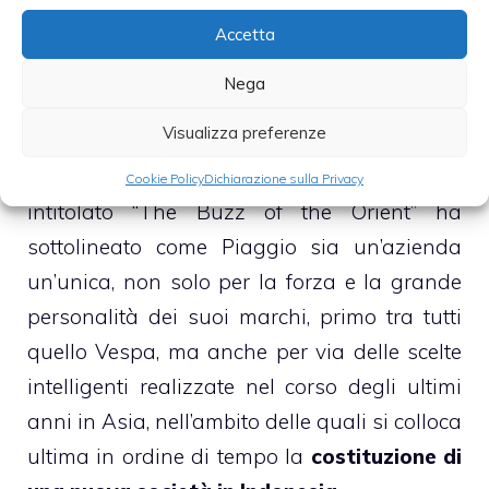
alzato il rating sul titolo portandolo da
Accetta
“hold” a “buy” e il target price da 2,7 a 3,38
euro.
Nega
Visualizza preferenze
Tornando alla valutazione positiva arrivata
da BofA, la banca americana in un report
Cookie Policy
Dichiarazione sulla Privacy
intitolato “The Buzz of the Orient” ha
sottolineato come Piaggio sia un’azienda
un’unica, non solo per la forza e la grande
personalità dei suoi marchi, primo tra tutti
quello Vespa, ma anche per via delle scelte
intelligenti realizzate nel corso degli ultimi
anni in Asia, nell’ambito delle quali si colloca
ultima in ordine di tempo la
costituzione di