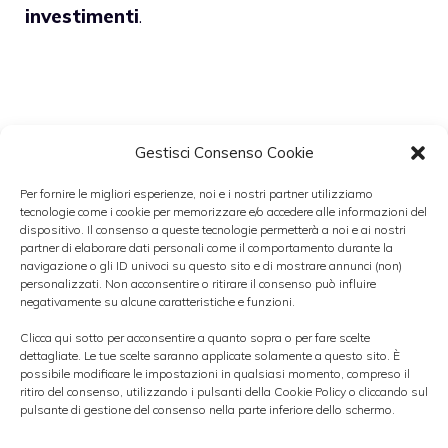
investimenti
.
Solo pochi giorni fa, infatti, l’
acquisto delle
Gestisci Consenso Cookie
azioni Piaggio è stato consigliato da
Per fornire le migliori esperienze, noi e i nostri partner utilizziamo
Unicredit
, secondo cui l’azienda guidata da
tecnologie come i cookie per memorizzare e/o accedere alle informazioni del
Roberto Colaninno offre un ampio
dispositivo. Il consenso a queste tecnologie permetterà a noi e ai nostri
partner di elaborare dati personali come il comportamento durante la
potenziale di crescita, motivo per il quale la
navigazione o gli ID univoci su questo sito e di mostrare annunci (non)
personalizzati. Non acconsentire o ritirare il consenso può influire
banca ha ipotizzato a breve un
rialzo delle
negativamente su alcune caratteristiche e funzioni.
stime da parte del consensus
.
Clicca qui sotto per acconsentire a quanto sopra o per fare scelte
dettagliate. Le tue scelte saranno applicate solamente a questo sito. È
possibile modificare le impostazioni in qualsiasi momento, compreso il
Decisione analoga è stata presa alcune
ritiro del consenso, utilizzando i pulsanti della Cookie Policy o cliccando sul
pulsante di gestione del consenso nella parte inferiore dello schermo.
settimane fa anche da
Banca Imi
, che ha