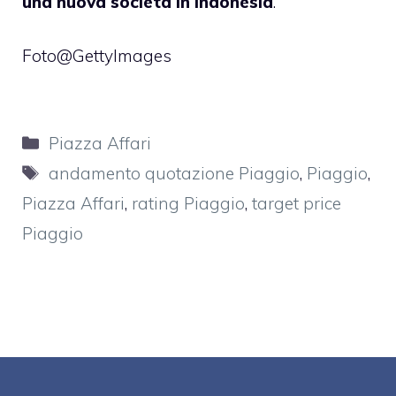
una nuova società in Indonesia
.
Foto@GettyImages
Categorie
Piazza Affari
Tag
andamento quotazione Piaggio
,
Piaggio
,
Piazza Affari
,
rating Piaggio
,
target price
Piaggio