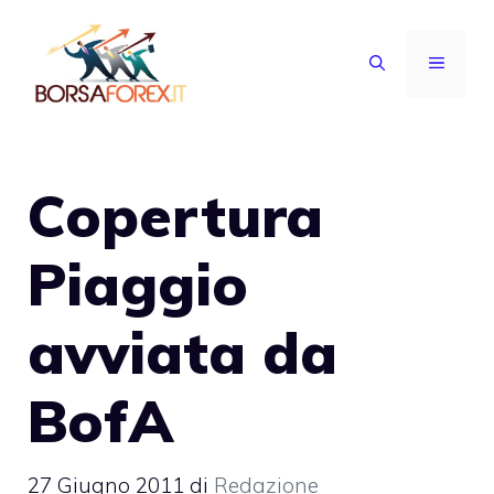
Vai
al
MENU
contenuto
Copertura
Piaggio
avviata da
BofA
27 Giugno 2011
di
Redazione