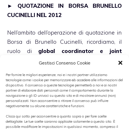
►
QUOTAZIONE IN BORSA BRUNELLO
CUCINELLI NEL 2012
Nell’ambito dell’operazione di quotazione in
Borsa di Brunello Cucinelli, ricordiamo, il
ruolo di
global coordinator e joint
bookrunner
è svolto da
Mediobanca
e
Bank
Gestisci Consenso Cookie
of America Merrill Lynch
. Quest’ultima, in
Per fornire le migliori esperienze, noi e i nostri partner utilizziamo
particolare, nei giorni scorsi ha fatto sapere
tecnologie come i cookie per memorizzare e/o accedere alle informazioni del
dispositivo. Il consenso a queste tecnologie permetterà a noi e ai nostri
che a suo avviso i conti della società
partner di elaborare dati personali come il comportamento durante la
navigazione o gli ID univoci su questo sito e di mostrare annunci (non)
beneficeranno ampiamente dell’operazione
personalizzati. Non acconsentire o ritirare il consenso può influire
di quotazione in Borsa. La banca americana
negativamente su alcune caratteristiche e funzioni.
prevede infatti per la società umbra una
Clicca qui sotto per acconsentire a quanto sopra o per fare scelte
dettagliate. Le tue scelte saranno applicate solamente a questo sito. È
crescita del fatturato
, dell’Ebitda, dell’Ebit
possibile modificare le impostazioni in qualsiasi momento, compreso il