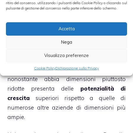
ritiro del consenso, utilizzando i pulsanti della Cookie Policy o cliccando sul
margin e al contempo un azzeramento del
pulsante di gestione del consenso nella parte inferiore dello schermo.
debito.
Accetta
►
PREVISIONI BRUNELLO CUCINELLI
DOPO IPO
Nega
Visualizza preferenze
Stessa opinione è stata espressa anche da
Cookie Policy
Dichiarazione sulla Privacy
Mediobanca, secondo cui l’azienda umbra
nonostante abbia dimensioni piuttosto
ridotte presenta delle
potenzialità di
crescita
superiori rispetto a quelle di
numerose altre aziende di dimensioni più
ampie.