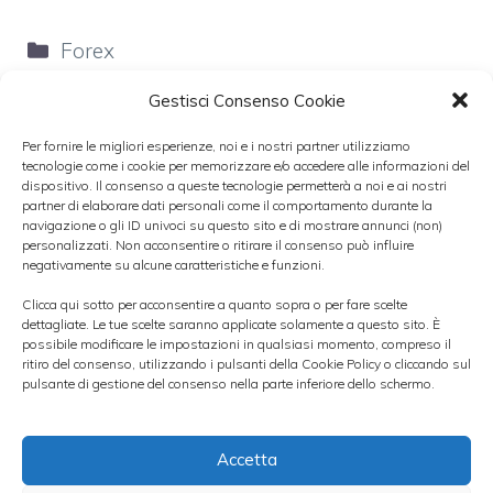
Categorie
Forex
Gestisci Consenso Cookie
Per fornire le migliori esperienze, noi e i nostri partner utilizziamo
tecnologie come i cookie per memorizzare e/o accedere alle informazioni del
dispositivo. Il consenso a queste tecnologie permetterà a noi e ai nostri
Moody’s taglia rating Irlanda
partner di elaborare dati personali come il comportamento durante la
navigazione o gli ID univoci su questo sito e di mostrare annunci (non)
personalizzati. Non acconsentire o ritirare il consenso può influire
negativamente su alcune caratteristiche e funzioni.
Clicca qui sotto per acconsentire a quanto sopra o per fare scelte
dettagliate. Le tue scelte saranno applicate solamente a questo sito. È
possibile modificare le impostazioni in qualsiasi momento, compreso il
ritiro del consenso, utilizzando i pulsanti della Cookie Policy o cliccando sul
pulsante di gestione del consenso nella parte inferiore dello schermo.
Accetta