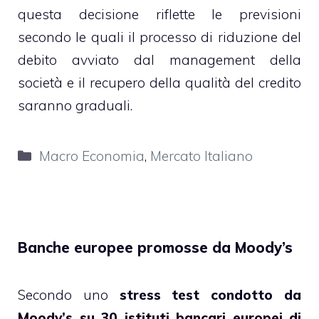
questa decisione riflette le previsioni
secondo le quali il processo di riduzione del
debito avviato dal management della
società e il recupero della qualità del credito
saranno graduali.
Categorie
Macro Economia
,
Mercato Italiano
Banche europee promosse da Moody’s
Secondo uno
stress test condotto da
Moody’s su 30 istituti bancari europei di