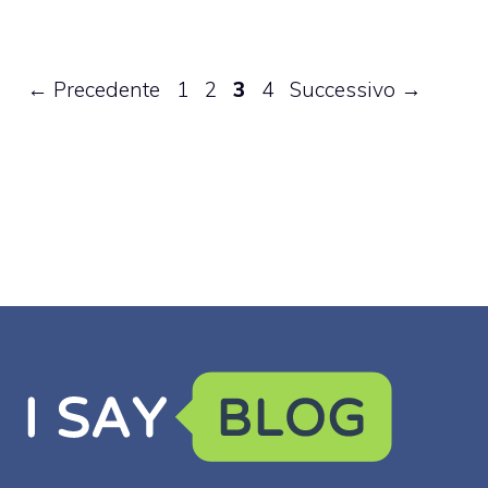
Pagina
Pagina
Pagina
Pagina
←
Precedente
1
2
3
4
Successivo
→