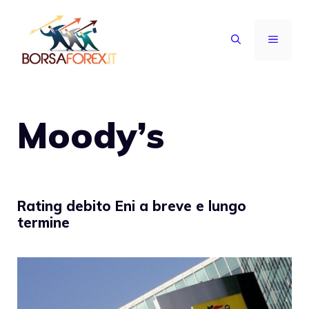
Vai
al
MENU
contenuto
Moody’s
Rating debito Eni a breve e lungo
termine