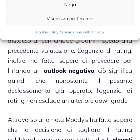
Nega
Visualizza preferenze
Moody’s
ha
tagliato il rating dell’Irlanda
portandolo da “AA2″ a BAA1”, ossia un
Cookie Policy
Dichiarazione sulla Privacy
distacco di ben cinque gradini rispetto alla
precedente valutazione. L’agenzia di rating,
inoltre, ha fatto sapere di prevedere per
l’Irlanda un
outlook negativo
, ciò significa
quindi che, nonostante il pesante
declassamento già operato, l’agenzia di
rating non esclude un ulteriore downgrade.
Attraverso una nota Moody’s ha fatto sapere
che la decisione di tagliare il rating
sull’Irlanda deriva soprattutto dagli
elevati