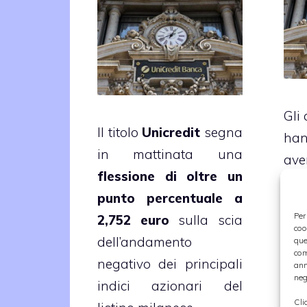
Gli 
Il titolo
Unicredit
segna
han
in mattinata una
av
flessione di oltre un
pr
punto percentuale a
Uni
Per
2,752 euro
sulla scia
da 
coo
dell’andamento
que
co
com
negativo dei principali
ann
c
neg
indici azionari del
rac
Cli