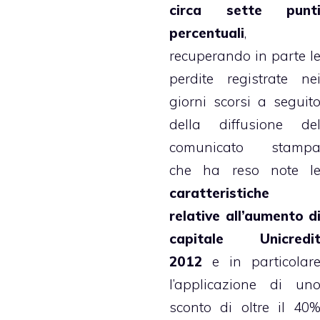
circa sette punt
percentuali
,
recuperando in parte l
perdite registrate ne
giorni scorsi a seguit
della diffusione de
comunicato stamp
che ha reso note l
caratteristiche
relative all’aumento d
capitale Unicredi
2012
e in particolar
l’applicazione di un
sconto di oltre il 40