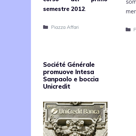
so
semestre 2012
.
mer
Categorie
Piazza Affari
C
P
Société Générale
promuove Intesa
Sanpaolo e boccia
Unicredit