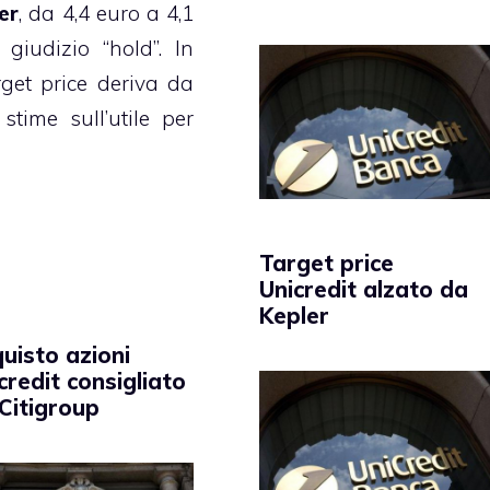
er
, da 4,4 euro a 4,1
iudizio “hold”. In
rget price deriva da
stime sull’utile per
Target price
Unicredit alzato da
Kepler
uisto azioni
credit consigliato
Citigroup