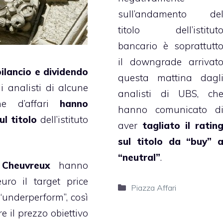
sull’andamento de
titolo dell’istitut
bancario è soprattutt
il downgrade arrivat
bilancio e dividendo
questa mattina dagl
li analisti di alcune
analisti di UBS, ch
he d’affari
hanno
hanno comunicato d
l titolo
dell’istituto
aver
tagliato il ratin
sul titolo da “buy” 
“neutral”
.
i
Cheuvreux
hanno
ro il target price
Categorie
Piazza Affari
underperform”, così
 il prezzo obiettivo