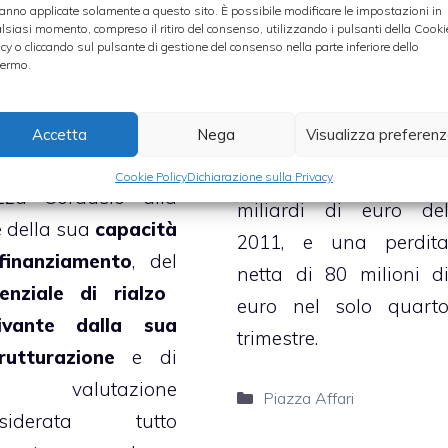
titolo.
anno applicate solamente a questo sito. È possibile modificare le impostazioni in
In particolare, ora i
lsiasi momento, compreso il ritiro del consenso, utilizzando i pulsanti della Cooki
broker vede un
util
icy o cliccando sul pulsante di gestione del consenso nella parte inferiore dello
ermo.
 analisti della banca
netto 2012 di 1,
tunitense, dunque,
miliardi di euro
, i
sigliano l’acquisto
Accetta
Nega
Visualizza preferen
deciso migliorament
titolo dell’istituto di
rispetto al rosso di 9,
Cookie Policy
Dichiarazione sulla Privacy
zza Cordusio alla
miliardi di euro de
e della sua
capacità
2011, e una perdit
finanziamento
, del
netta di 80 milioni d
enziale di rialzo
euro nel solo quart
ivante dalla sua
trimestre.
trutturazione
e di
a valutazione
Categorie
Piazza Affari
nsiderata tutto