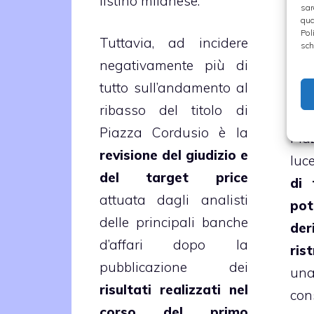
listino milanese.
sul 
sar
qua
Pol
Tuttavia, ad incidere
sch
Gli
negativamente più di
sta
tutto sull’andamento al
con
ribasso del titolo di
del 
Piazza Cordusio è la
Pia
revisione del giudizio e
luc
del target price
di 
attuata dagli analisti
pot
delle principali banche
der
d’affari dopo la
ris
pubblicazione dei
un
risultati realizzati nel
co
corso del primo