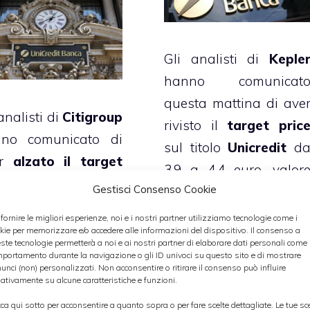
Gli analisti di
Keple
hanno comunicat
questa mattina di ave
analisti di
Citigroup
rivisto il
target pric
no comunicato di
sul titolo
Unicredit
d
er
alzato il target
3,9 a 4,4 euro, valor
ice sul titolo
Gestisci Consenso Cookie
che implica u
credit
portandolo
potenziale di rialzo de
 fornire le migliori esperienze, noi e i nostri partner utilizziamo tecnologie come i
3,68 a 4,45 euro
,
kie per memorizzare e/o accedere alle informazioni del dispositivo. Il consenso a
4% circa
, e le stim
ste tecnologie permetterà a noi e ai nostri partner di elaborare dati personali come i
nfermando al
portamento durante la navigazione o gli ID univoci su questo sito e di mostrare
relative all’utile per gl
unci (non) personalizzati. Non acconsentire o ritirare il consenso può influire
ontempo la
esercizi 2012-2014.
ativamente su alcune caratteristiche e funzioni.
comandazione “buy”
cca qui sotto per acconsentire a quanto sopra o per fare scelte dettagliate. Le tue sc