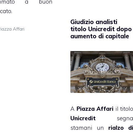
mmato a buon
cato.
Giudizio analisti
titolo Unicredit dopo
ategorie
iazza Affari
aumento di capitale
A
Piazza Affari
il titol
Unicredit
segn
stamani un
rialzo d