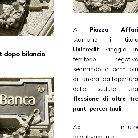
A
Piazza Affar
stamane il titol
Unicredit
viaggia i
it dopo bilancio
territorio negativ
segnando a poco pi
di un’ora dall’apertur
della seduta un
flessione di oltre tr
punti percentuali
.
Ad influir
negativamente