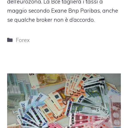
dell’eurozona. La
Bce taglierà i tassi a
maggio secondo Exane Bnp Paribas
, anche
se qualche broker non è d’accordo.
Categorie
Forex