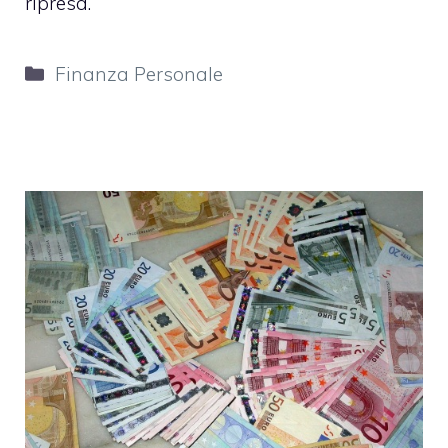
ripresa.
Categorie
Finanza Personale