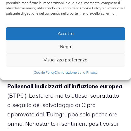
possibile modificare le impostazioni in qualsiasi momento, compreso il
ritiro del consenso, utilizzando i pulsanti della Cookie Policy o cliccando sul
pulsante di gestione del consenso nella parte inferiore dello schermo.
Accetta
Stamattina è avvenuta la prima emissione
Nega
obbligazionaria del Tesoro italiano di
questa settimana. Il collocamento ha
Visualizza preferenze
interessato i
Certificati del Tesoro Zero
Cookie Policy
Dichiarazione sulla Privacy
Coupon
(CTZ) e i
Buoni del Tesoro
Poliennali indicizzati all’inflazione europea
(BTP€i). L’asta era molto attesa, soprattutto
a seguito del salvataggio di Cipro
approvato dall’Eurogruppo solo poche ore
prima. Nonostante il sentiment positivo sui