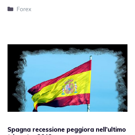
Categorie
Forex
Spagna recessione peggiora nell’ultimo