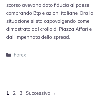
scorso avevano dato fiducia al paese
comprando Btp e azioni italiane. Ora la
situazione si sta capovolgendo, come
dimostrato dal crollo di Piazza Affari e
dall’impennata dello spread.
Categorie
Forex
Pagina
Pagina
Pagina
1
2
3
Successivo
→