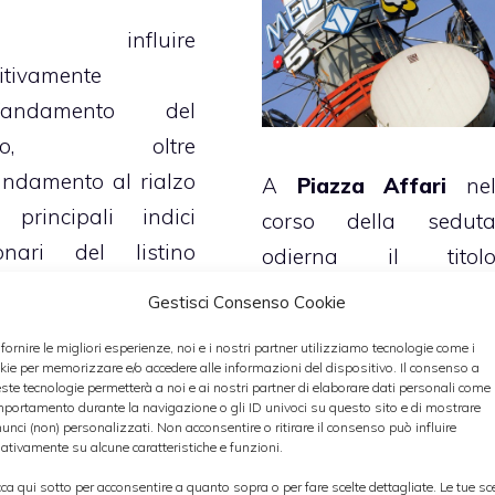
d influire
itivamente
ll’andamento del
tolo, oltre
’andamento al rialzo
A
Piazza Affari
ne
 principali indici
corso della sedut
onari del listino
odierna il titol
lanese, è stata
Mediaset
ha invertit
Gestisci Consenso Cookie
prattutto la
la rotta dopo i fort
 fornire le migliori esperienze, noi e i nostri partner utilizziamo tecnologie come i
mozione arrivata
guadagni messi 
kie per memorizzare e/o accedere alle informazioni del dispositivo. Il consenso a
ste tecnologie permetterà a noi e ai nostri partner di elaborare dati personali come i
gli analisti di
segno lo scors
portamento durante la navigazione o gli ID univoci su questo sito e di mostrare
ldman Sachs
, che
unci (non) personalizzati. Non acconsentire o ritirare il consenso può influire
giovedì, quando h
ativamente su alcune caratteristiche e funzioni.
no comunicato di
chiuso le contrattazion
cca qui sotto per acconsentire a quanto sopra o per fare scelte dettagliate. Le tue sc