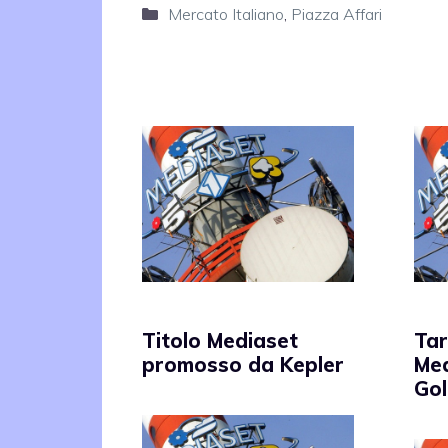
Categorie
Mercato Italiano
,
Piazza Affari
Titolo Mediaset
Tar
promosso da Kepler
Med
Go