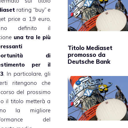
fermato sul titolo
iaset
rating “buy” e
get price a 1,9 euro,
nno definito il
cione
una tra le più
eressanti
Titolo Mediaset
promosso da
portunità di
Deutsche Bank
estimento per il
13
. In particolare, gli
erti ritengono che
 corso del prossimo
o il titolo metterà a
gno la migliore
rformance del