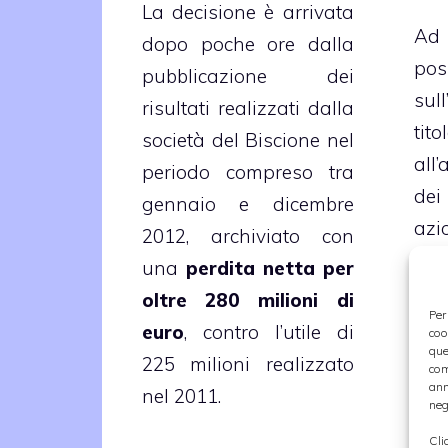
La decisione è arrivata
A
dopo poche ore dalla
pos
pubblicazione dei
su
risultati realizzati dalla
ti
società del Biscione nel
all
periodo compreso tra
dei
gennaio e dicembre
azi
2012, archiviato con
mi
una
perdita netta per
so
oltre 280 milioni di
Per
pro
euro
, contro l’utile di
coo
que
da
225 milioni realizzato
com
Go
ann
nel 2011.
neg
han
Cli