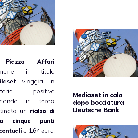
A
Piazza Affari
amane il titolo
iaset
viaggia in
ritorio positivo
Mediaset in calo
gnando in tarda
dopo bocciatura
Deutsche Bank
tinata un
rialzo di
rca cinque punti
centuali
a 1,64 euro.