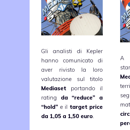
Gli analisti di Kepler
hanno comunicato di
st
aver rivisto la loro
Med
valutazione sul titolo
ter
Mediaset
portando il
se
rating
da “reduce” a
mat
“hold”
e il
target price
ci
da 1,05 a 1,50 euro
.
per