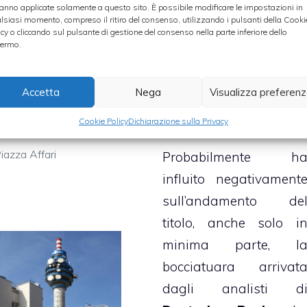
r portato il
rating
con un
rialzo di circa 
anno applicate solamente a questo sito. È possibile modificare le impostazioni in
lsiasi momento, compreso il ritiro del consenso, utilizzando i pulsanti della Cooki
“sell” a “neutral”
e
punti percentuali
, e l
icy o cliccando sul pulsante di gestione del consenso nella parte inferiore dello
rget price dal 1,3 a
ermo.
scorso venerdì
 euro
, che implica
archiaviato con u
potenziale di rialzo
progresso di circa se
Accetta
Nega
Visualizza preferen
 9%.
punti percentuali
.
Cookie Policy
Dichiarazione sulla Privacy
ategorie
iazza Affari
Probabilmente h
influito negativament
sull’andamento de
titolo, anche solo i
minima parte, l
bocciatuara arrivat
dagli analisti d