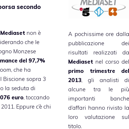
 borsa secondo
o
Mediaset
non è
A pochissime ore dall
siderando che le
pubblicazione de
ologno Monzese
risultati realizzati d
rmance del 97,7%
Mediaset
nel corso de
 boom, che ha
primo trimestre de
el Biscione sopra 3
2013
, gli analisti d
so la seduta di
alcune tra le pi
,076 euro
, toccando
importanti banch
 2011. Eppure c’è chi
d’affari hanno rivisto l
loro valutazione su
titolo.