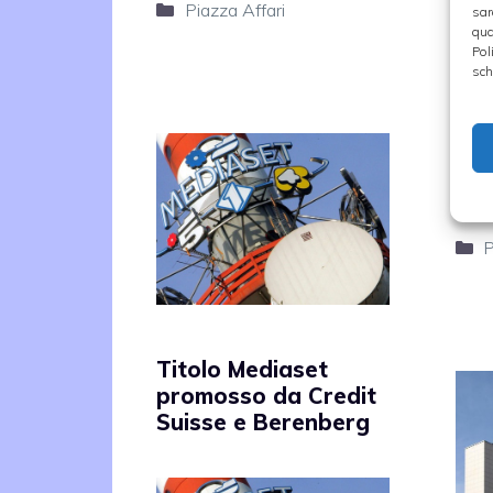
ave
Categorie
Piazza Affari
sar
qua
da 
Pol
il
ta
sch
1,7
un 
del
C
P
Titolo Mediaset
promosso da Credit
Suisse e Berenberg