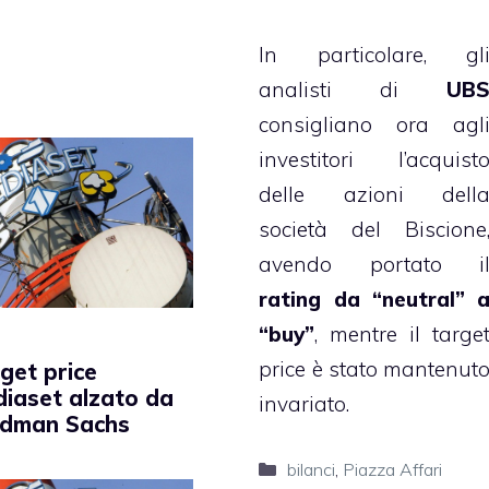
In particolare, gl
analisti di
UB
consigliano ora agl
investitori l’acquist
delle azioni dell
società del Biscione
avendo portato i
rating da “neutral” 
“buy”
, mentre il targe
price è stato mantenut
get price
iaset alzato da
invariato.
ldman Sachs
Categorie
bilanci
,
Piazza Affari