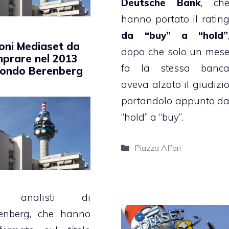
Deutsche Bank
, ch
hanno portato il ratin
da “buy” a “hold”
oni Mediaset da
dopo che solo un mes
prare nel 2013
fa la stessa banc
condo Berenberg
aveva alzato il giudizi
portandolo appunto d
“hold” a “buy”.
Categorie
Piazza Affari
i analisti di
enberg, che hanno