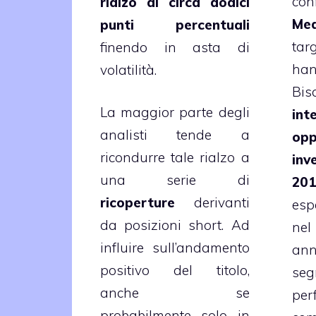
con
rialzo di circa dodici
Med
punti percentuali
tar
finendo in asta di
ha
volatilità.
Bis
La maggior parte degli
int
analisti tende a
op
ricondurre tale rialzo a
inv
una serie di
20
ricoperture
derivanti
esp
da posizioni short. Ad
nel
influire sull’andamento
ann
positivo del titolo,
se
anche se
pe
probabilmente solo in